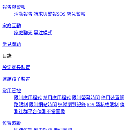
報告與警報
活動報告
請求與警報
SOS 緊急警報
家庭互動
家庭聊天
專注模式
常見問題
目錄
設定家長裝置
連結孩子裝置
常用管控
限制應用程式
禁用應用程式
限制螢幕時間
停用裝置
網
路限制
限制網站時間
追蹤瀏覽記錄
iOS 隱私權限制
偵
測社群平台
偵測不當圖像
位置追蹤