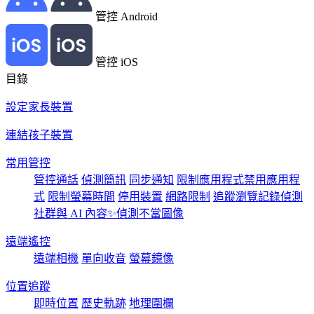
管控 Android
管控 iOS
目錄
設定家長裝置
連結孩子裝置
常用管控
管控通話
偵測簡訊
同步通知
限制應用程式
禁用應用程
式
限制螢幕時間
停用裝置
網路限制
追蹤瀏覽記錄
偵測
社群與 AI 內容✨
偵測不當圖像
遠端遙控
遠端相機
單向收音
螢幕鏡像
位置追蹤
即時位置
歷史軌跡
地理圍欄