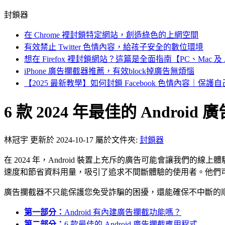
封鎖器
在 Chrome 裡封鎖特定網站，創造綠色的上網空間
有效禁止 Twitter 色情內容，給孩子安全的數位環境
想在 Firefox 裡封鎖網站？這篇是全面指南【PC、Mac 及 An
iPhone 廣告攔截器推薦，有效block掉廣告無煩惱
【2025 最新教學】如何封鎖 Facebook 色情內容｜保
6 款 2024 年最佳的 Androi
林冠宇
更新於 2024-10-17
屬於文件夾:
封鎖器
在 2024 年，Android 裝置上充斥的廣告可能會讓我
速度和節省資料用量，吸引了追求不間斷體驗的使用者。他們可享
廣告攔截器不只能保護您免受詐騙的困擾，還能確保不中斷的順暢瀏覽
第一部分：
Android 有內建廣告攔截功能嗎？
第二部分：
6 款最佳的 Android 廣告攔截應用程式