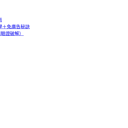
南
教學＋免廣告秘訣
巧與驗證破解）