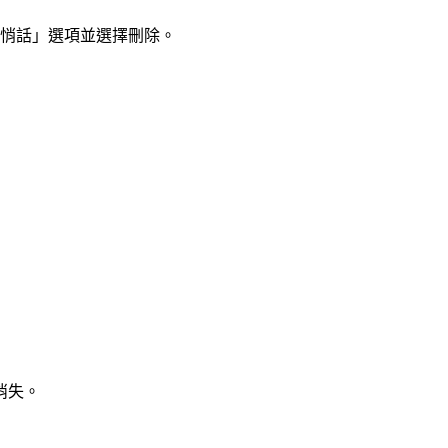
悄悄話」選項並選擇刪除。
消失。