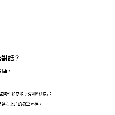
密對話？
密對話。
，就能夠輕鬆存取所有加密對話：
程式，點選右上角的鉛筆圖標。