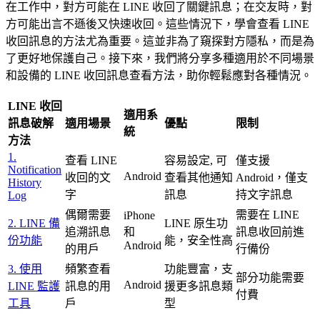
在工作中，對方可能在 LINE 收回了關鍵訊息；在交友時，對
方可能出言不遜後又快速收回。這些情況下，學會查看 LINE
收回訊息的方法尤為重要。這並非為了窺探對方隱私，而是為
了更好地保護自己。接下來，我們將分享多種適用於不同場景
和設備的 LINE 收回訊息查看方法，助你輕鬆應對各種情況。
LINE 收回
適用系
訊息破解
適用場景
優點
限制
統
方法
1.
查看 LINE
容易設定, 可
僅支援
Notification
Android
收回的文
查看其他通知
Android，僅支
History
字
訊息
持文字訊息
Log
偶爾需要
需要在 LINE
iPhone
2. LINE 備
LINE 原生功
追溯訊息
和
訊息收回前進
份功能
能，安全性高
Android
的用戶
行備份
3. 使用
頻繁查看
功能豐富，支
部分功能需要
Android
LINE 監護
訊息的用
援更多訊息類
付費
工具
戶
型