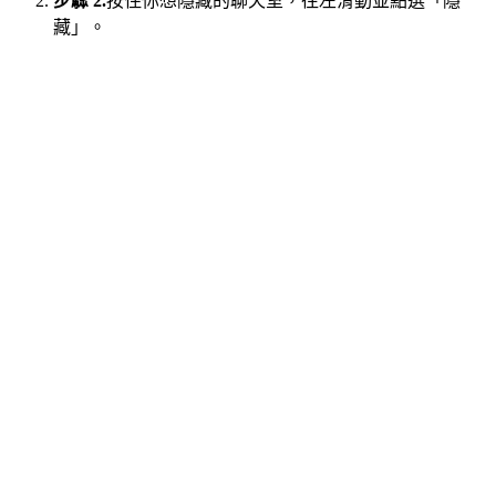
步驟 2.
按住你想隱藏的聊天室，往左滑動並點選「隱
藏」。