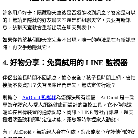
許多用戶好奇：隱藏聊天室後是否還能收到訊息？答案是可以
的！無論是隱藏的好友聊天室還是群組聊天室，只要有新訊
息，該聊天室就會重新出現在聊天列表中。
如果你希望某個聊天室完全不出現，唯一的辦法是在有新訊息
時，再次手動隱藏它。
4. 好物分享：免費試用的 LINE 監視器
伴侶出差長時間不回訊息，擔心安全？孩子長時間上網，害怕
接觸不良資訊？失智長輩出門走失，無法定位行蹤？
別擔心，
AirDroid 監護器
為您解決所有煩惱！AirDroid 是一款
專為守護家人/愛人網路健康而設計的監控工具。它不僅能遠
端監控目標裝置的通話記錄、簡訊、LINE 等社群訊息，還支
援遠端監聽和即時定位功能，讓您隨時掌握家人動態。
有了 AirDroid，無論親人身在何處，您都能安心守護他們的安