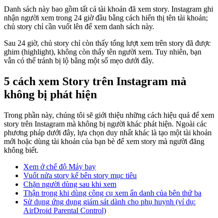
Danh sách này bao gồm tất cả tài khoản đã xem story. Instagram ghi
nhận người xem trong 24 giờ đầu bằng cách hiển thị tên tài khoản;
chủ story chỉ cần vuốt lên để xem danh sách này.
Sau 24 giờ, chủ story chỉ còn thấy tổng lượt xem trên story đã được
ghim (highlight), không còn thấy tên người xem. Tuy nhiên, bạn
vẫn có thể tránh bị lộ bằng một số mẹo dưới đây.
5 cách xem Story trên Instagram mà
không bị phát hiện
Trong phần này, chúng tôi sẽ giới thiệu những cách hiệu quả để xem
story trên Instagram mà không bị người khác phát hiện. Ngoài các
phương pháp dưới đây, lựa chọn duy nhất khác là tạo một tài khoản
mới hoặc dùng tài khoản của bạn bè để xem story mà người đăng
không biết.
Xem ở chế độ Máy bay
Vuốt nửa story kế bên story mục tiêu
Chặn người dùng sau khi xem
Thận trọng khi dùng công cụ xem ẩn danh của bên thứ ba
Sử dụng ứng dụng giám sát dành cho phụ huynh (ví dụ:
AirDroid Parental Control)