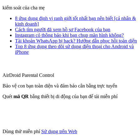
kiểm soát của cha mẹ
8 ứng dụng định vị ranh giới tốt nhất bạn nên biết [cá nhân &
kinh doanh]
Cách tìm người đã xem hồ sơ Facebook của bạn
Instagram có thông báo khi bạn chụp màn hình không?
Tài khoản WhatsApp bị hack? Hướng dẫn phục hồi toàn diện
Top 8 ứng dụng theo dõi sử dụng điện thoại cho Android và
iPhone
AirDroid Parental Control
Bảo vệ con bạn toàn diện và đảm bảo cân bằng trực tuyến
Quét
mã QR
bằng thiết bị di động của bạn để tải miễn phí
Dùng thử miễn phí
Sử dụng trên Web