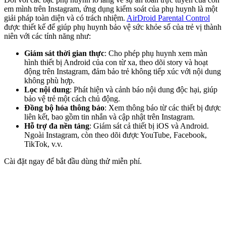
em mình trên Instagram, ứng dụng kiểm soát của phụ huynh là một
giải pháp toàn diện và có trách nhiệm.
AirDroid Parental Control
được thiết kế để giúp phụ huynh bảo vệ sức khỏe số của trẻ vị thành
niên với các tính năng như:
Giám sát thời gian thực
: Cho phép phụ huynh xem màn
hình thiết bị Android của con từ xa, theo dõi story và hoạt
động trên Instagram, đảm bảo trẻ không tiếp xúc với nội dung
không phù hợp.
Lọc nội dung
: Phát hiện và cảnh báo nội dung độc hại, giúp
bảo vệ trẻ một cách chủ động.
Đồng bộ hóa thông báo
: Xem thông báo từ các thiết bị được
liên kết, bao gồm tin nhắn và cập nhật trên Instagram.
Hỗ trợ đa nền tảng
: Giám sát cả thiết bị iOS và Android.
Ngoài Instagram, còn theo dõi được YouTube, Facebook,
TikTok, v.v.
Cài đặt ngay để bắt đầu dùng thử miễn phí.