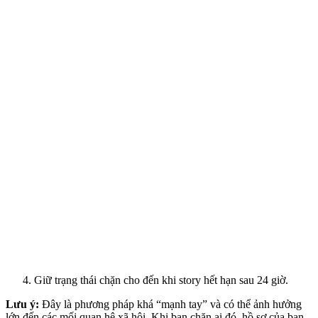
Giữ trạng thái chặn cho đến khi story hết hạn sau 24 giờ.
Lưu ý:
Đây là phương pháp khá “mạnh tay” và có thể ảnh hưởng
lớn đến các mối quan hệ xã hội. Khi bạn chặn ai đó, hồ sơ của bạn