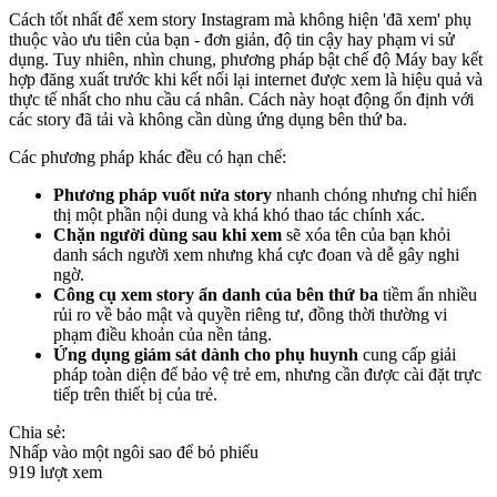
Cách tốt nhất để xem story Instagram mà không hiện 'đã xem' phụ
thuộc vào ưu tiên của bạn - đơn giản, độ tin cậy hay phạm vi sử
dụng. Tuy nhiên, nhìn chung, phương pháp bật chế độ Máy bay kết
hợp đăng xuất trước khi kết nối lại internet được xem là hiệu quả và
thực tế nhất cho nhu cầu cá nhân. Cách này hoạt động ổn định với
các story đã tải và không cần dùng ứng dụng bên thứ ba.
Các phương pháp khác đều có hạn chế:
Phương pháp vuốt nửa story
nhanh chóng nhưng chỉ hiển
thị một phần nội dung và khá khó thao tác chính xác.
Chặn người dùng sau khi xem
sẽ xóa tên của bạn khỏi
danh sách người xem nhưng khá cực đoan và dễ gây nghi
ngờ.
Công cụ xem story ẩn danh của bên thứ ba
tiềm ẩn nhiều
rủi ro về bảo mật và quyền riêng tư, đồng thời thường vi
phạm điều khoản của nền tảng.
Ứng dụng giám sát dành cho phụ huynh
cung cấp giải
pháp toàn diện để bảo vệ trẻ em, nhưng cần được cài đặt trực
tiếp trên thiết bị của trẻ.
Chia sẻ:
Nhấp vào một ngôi sao để bỏ phiếu
919 lượt xem