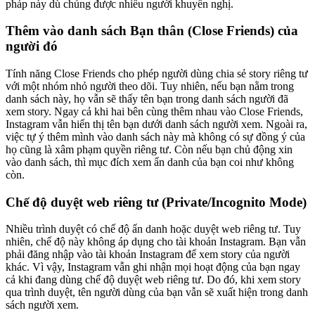
pháp này dù chúng được nhiều người khuyến nghị.
Thêm vào danh sách Bạn thân (Close Friends) của
người đó
Tính năng Close Friends cho phép người dùng chia sẻ story riêng tư
với một nhóm nhỏ người theo dõi. Tuy nhiên, nếu bạn nằm trong
danh sách này, họ vẫn sẽ thấy tên bạn trong danh sách người đã
xem story. Ngay cả khi hai bên cùng thêm nhau vào Close Friends,
Instagram vẫn hiển thị tên bạn dưới danh sách người xem. Ngoài ra,
việc tự ý thêm mình vào danh sách này mà không có sự đồng ý của
họ cũng là xâm phạm quyền riêng tư. Còn nếu bạn chủ động xin
vào danh sách, thì mục đích xem ẩn danh của bạn coi như không
còn.
Chế độ duyệt web riêng tư (Private/Incognito Mode)
Nhiều trình duyệt có chế độ ẩn danh hoặc duyệt web riêng tư. Tuy
nhiên, chế độ này không áp dụng cho tài khoản Instagram. Bạn vẫn
phải đăng nhập vào tài khoản Instagram để xem story của người
khác. Vì vậy, Instagram vẫn ghi nhận mọi hoạt động của bạn ngay
cả khi đang dùng chế độ duyệt web riêng tư. Do đó, khi xem story
qua trình duyệt, tên người dùng của bạn vẫn sẽ xuất hiện trong danh
sách người xem.