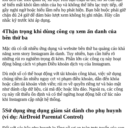
sẽ biến mất khỏi tầm nhìn của họ và không thể liên lạc trực tiếp, dễ
gây nghi ngờ hoặc hiểu lầm nếu họ phát hiện. Bạn bắt buộc phải giữ
chặn đủ 24 giờ để đảm bảo lượt xem không bị ghi nhận. Hãy cân
nhắc kỹ trước khi áp dụng.
4
Thận trọng khi dùng công cụ xem ẩn danh của
bên thứ ba
Mặc dù có rất nhiều ứng dụng và website bên thứ ba quảng cáo khả
năng xem story Instagram ẩn danh. Tuy nhiên, bạn cần hiểu rõ
những rủi ro nghiêm trọng đi kèm. Phần lớn các công cụ này hoạt
động bằng cách vi phạm Điều khoản dịch vụ của Instagram.
Dù một số có thể hoạt động với tài khoản công khai, việc sử dụng
chúng tiềm ẩn nhiều nguy cơ: vi phạm điều khoản, dẫn đến khóa
hoặc cấm tài khoản vĩnh viễn; rủi ro về quyền riêng tư và bảo mật
như đánh cắp dữ liệu, cài mã độc hoặc lừa đảo. Ngoài ra, các công
cụ này rất thiếu ổn định và có thể ngừng hoạt động bất cứ lúc nào
khi Instagram cập nhật hệ thống.
5
Sử dụng ứng dụng giám sát dành cho phụ huynh
(ví dụ: AirDroid Parental Control)
Đối với các bậc phụ huynh lo lắng về sự an toàn trực tuyến của con