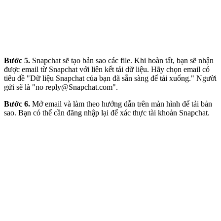
Bước 5.
Snapchat sẽ tạo bản sao các file. Khi hoàn tất, bạn sẽ nhận
được email từ Snapchat với liên kết tải dữ liệu. Hãy chọn email có
tiêu đề "Dữ liệu Snapchat của bạn đã sẵn sàng để tải xuống." Người
gửi sẽ là "no reply@Snapchat.com".
Bước 6.
Mở email và làm theo hướng dẫn trên màn hình để tải bản
sao. Bạn có thể cần đăng nhập lại để xác thực tài khoản Snapchat.