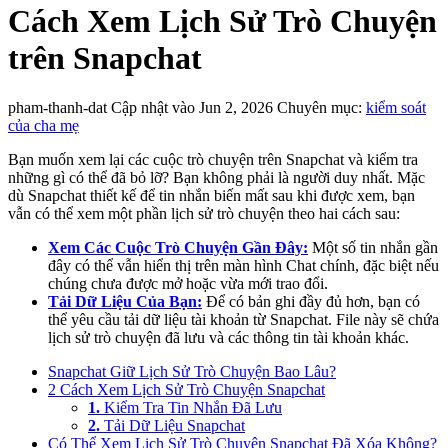
Cách Xem Lịch Sử Trò Chuyện
trên Snapchat
pham-thanh-dat
Cập nhật vào Jun 2, 2026
Chuyên mục:
kiểm soát
của cha mẹ
Bạn muốn xem lại các cuộc trò chuyện trên Snapchat và kiểm tra
những gì có thể đã bỏ lỡ? Bạn không phải là người duy nhất. Mặc
dù Snapchat thiết kế để tin nhắn biến mất sau khi được xem, bạn
vẫn có thể xem một phần lịch sử trò chuyện theo hai cách sau:
Xem Các Cuộc Trò Chuyện Gần Đây:
Một số tin nhắn gần
đây có thể vẫn hiển thị trên màn hình Chat chính, đặc biệt nếu
chúng chưa được mở hoặc vừa mới trao đổi.
Tải Dữ Liệu Của Bạn:
Để có bản ghi đầy đủ hơn, bạn có
thể yêu cầu tải dữ liệu tài khoản từ Snapchat. File này sẽ chứa
lịch sử trò chuyện đã lưu và các thông tin tài khoản khác.
Snapchat Giữ Lịch Sử Trò Chuyện Bao Lâu?
2 Cách Xem Lịch Sử Trò Chuyện Snapchat
1.
Kiểm Tra Tin Nhắn Đã Lưu
2.
Tải Dữ Liệu Snapchat
Có Thể Xem Lịch Sử Trò Chuyện Snapchat Đã Xóa Không?