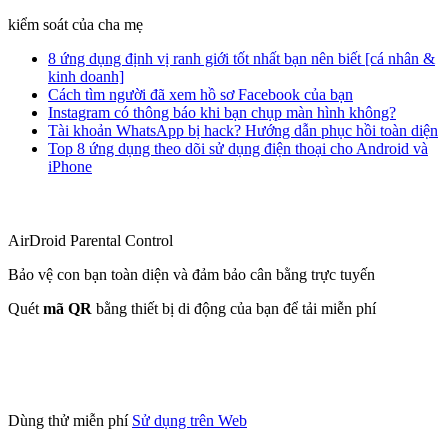
kiểm soát của cha mẹ
8 ứng dụng định vị ranh giới tốt nhất bạn nên biết [cá nhân &
kinh doanh]
Cách tìm người đã xem hồ sơ Facebook của bạn
Instagram có thông báo khi bạn chụp màn hình không?
Tài khoản WhatsApp bị hack? Hướng dẫn phục hồi toàn diện
Top 8 ứng dụng theo dõi sử dụng điện thoại cho Android và
iPhone
AirDroid Parental Control
Bảo vệ con bạn toàn diện và đảm bảo cân bằng trực tuyến
Quét
mã QR
bằng thiết bị di động của bạn để tải miễn phí
Dùng thử miễn phí
Sử dụng trên Web