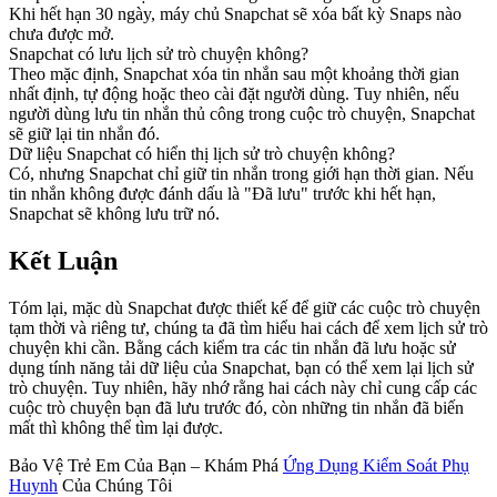
Khi hết hạn 30 ngày, máy chủ Snapchat sẽ xóa bất kỳ Snaps nào
chưa được mở.
Snapchat có lưu lịch sử trò chuyện không?
Theo mặc định, Snapchat xóa tin nhắn sau một khoảng thời gian
nhất định, tự động hoặc theo cài đặt người dùng. Tuy nhiên, nếu
người dùng lưu tin nhắn thủ công trong cuộc trò chuyện, Snapchat
sẽ giữ lại tin nhắn đó.
Dữ liệu Snapchat có hiển thị lịch sử trò chuyện không?
Có, nhưng Snapchat chỉ giữ tin nhắn trong giới hạn thời gian. Nếu
tin nhắn không được đánh dấu là "Đã lưu" trước khi hết hạn,
Snapchat sẽ không lưu trữ nó.
Kết Luận
Tóm lại, mặc dù Snapchat được thiết kế để giữ các cuộc trò chuyện
tạm thời và riêng tư, chúng ta đã tìm hiểu hai cách để xem lịch sử trò
chuyện khi cần. Bằng cách kiểm tra các tin nhắn đã lưu hoặc sử
dụng tính năng tải dữ liệu của Snapchat, bạn có thể xem lại lịch sử
trò chuyện. Tuy nhiên, hãy nhớ rằng hai cách này chỉ cung cấp các
cuộc trò chuyện bạn đã lưu trước đó, còn những tin nhắn đã biến
mất thì không thể tìm lại được.
Bảo Vệ Trẻ Em Của Bạn – Khám Phá
Ứng Dụng Kiểm Soát Phụ
Huynh
Của Chúng Tôi