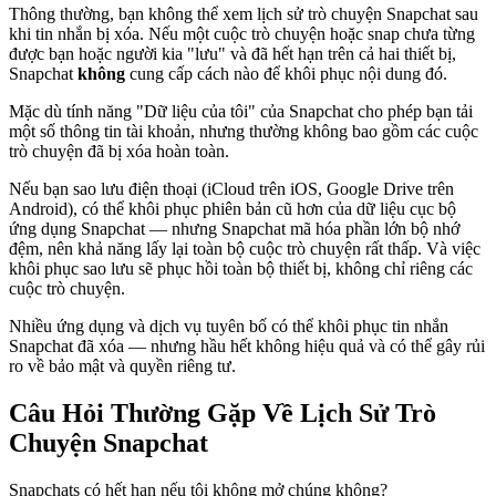
Thông thường, bạn không thể xem lịch sử trò chuyện Snapchat sau
khi tin nhắn bị xóa. Nếu một cuộc trò chuyện hoặc snap chưa từng
được bạn hoặc người kia "lưu" và đã hết hạn trên cả hai thiết bị,
Snapchat
không
cung cấp cách nào để khôi phục nội dung đó.
Mặc dù tính năng "Dữ liệu của tôi" của Snapchat cho phép bạn tải
một số thông tin tài khoản, nhưng thường không bao gồm các cuộc
trò chuyện đã bị xóa hoàn toàn.
Nếu bạn sao lưu điện thoại (iCloud trên iOS, Google Drive trên
Android), có thể khôi phục phiên bản cũ hơn của dữ liệu cục bộ
ứng dụng Snapchat — nhưng Snapchat mã hóa phần lớn bộ nhớ
đệm, nên khả năng lấy lại toàn bộ cuộc trò chuyện rất thấp. Và việc
khôi phục sao lưu sẽ phục hồi toàn bộ thiết bị, không chỉ riêng các
cuộc trò chuyện.
Nhiều ứng dụng và dịch vụ tuyên bố có thể khôi phục tin nhắn
Snapchat đã xóa — nhưng hầu hết không hiệu quả và có thể gây rủi
ro về bảo mật và quyền riêng tư.
Câu Hỏi Thường Gặp Về Lịch Sử Trò
Chuyện Snapchat
Snapchats có hết hạn nếu tôi không mở chúng không?