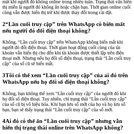
mất khi người đó không online trong nhiều tuần. Trạng thái vẫn hiển
thị miễn là người đó không ẩn hoặc chặn bạn. Thời gian online cuối
cùng vẫn được hiển thị trừ khi được thay đổi trong cài đặt.
2
“Lần cuối truy cập” trên WhatsApp có biến mất
nếu người đó đổi điện thoại không?
Không, “Lần cuối truy cập” trên WhatsApp không biến mất khi
người đó đổi điện thoại. Thời gian hoạt động cuối cùng của tài
khoản vẫn hiển thị cho đến khi tài khoản được thiết lập trên điện
thoại mới. Nhưng nếu họ đổi số điện thoại, trạng thái “Lần cuối truy
cập” của số cũ sẽ biến mất.
3
Tôi có thể xem “Lần cuối truy cập” của ai đó trên
WhatsApp nếu họ đổi số điện thoại không?
Không, bạn không thể xem “Lần cuối truy cập” của người đó khi
họ đổi số điện thoại. Tuy nhiên, chỉ trạng thái “Lần cuối truy cập”
của số cũ bị vô hiệu hóa. Khi bạn lưu số mới của họ và họ lưu số
bạn, bạn sẽ thấy trạng thái “Lần cuối truy cập” của số mới.
4
Ai đó có thể ẩn “Lần cuối truy cập” nhưng vẫn
hiển thị trạng thái online trên WhatsApp không?