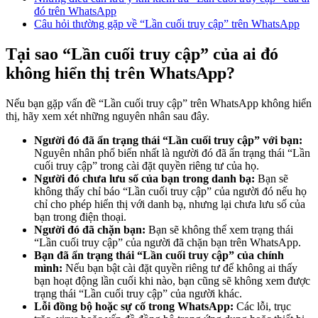
đó trên WhatsApp
Câu hỏi thường gặp về “Lần cuối truy cập” trên WhatsApp
Tại sao “Lần cuối truy cập” của ai đó
không hiển thị trên WhatsApp?
Nếu bạn gặp vấn đề “Lần cuối truy cập” trên WhatsApp không hiển
thị, hãy xem xét những nguyên nhân sau đây.
Người đó đã ẩn trạng thái “Lần cuối truy cập” với bạn:
Nguyên nhân phổ biến nhất là người đó đã ẩn trạng thái “Lần
cuối truy cập” trong cài đặt quyền riêng tư của họ.
Người đó chưa lưu số của bạn trong danh bạ:
Bạn sẽ
không thấy chỉ báo “Lần cuối truy cập” của người đó nếu họ
chỉ cho phép hiển thị với danh bạ, nhưng lại chưa lưu số của
bạn trong điện thoại.
Người đó đã chặn bạn:
Bạn sẽ không thể xem trạng thái
“Lần cuối truy cập” của người đã chặn bạn trên WhatsApp.
Bạn đã ẩn trạng thái “Lần cuối truy cập” của chính
mình:
Nếu bạn bật cài đặt quyền riêng tư để không ai thấy
bạn hoạt động lần cuối khi nào, bạn cũng sẽ không xem được
trạng thái “Lần cuối truy cập” của người khác.
Lỗi đồng bộ hoặc sự cố trong WhatsApp:
Các lỗi, trục