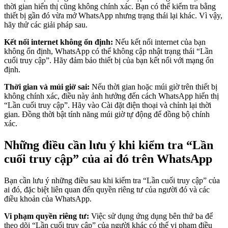
thời gian hiển thị cũng không chính xác. Bạn có thể kiểm tra bằng
thiết bị gần đó vừa mở WhatsApp nhưng trạng thái lại khác. Vì vậy,
hãy thử các giải pháp sau.
Kết nối internet không ổn định:
Nếu kết nối internet của bạn
không ổn định, WhatsApp có thể không cập nhật trạng thái “Lần
cuối truy cập”. Hãy đảm bảo thiết bị của bạn kết nối với mạng ổn
định.
Thời gian và múi giờ sai:
Nếu thời gian hoặc múi giờ trên thiết bị
không chính xác, điều này ảnh hưởng đến cách WhatsApp hiển thị
“Lần cuối truy cập”. Hãy vào Cài đặt điện thoại và chỉnh lại thời
gian. Đồng thời bật tính năng múi giờ tự động để đồng bộ chính
xác.
Những điều cần lưu ý khi kiểm tra “Lần
cuối truy cập” của ai đó trên WhatsApp
Bạn cần lưu ý những điều sau khi kiểm tra “Lần cuối truy cập” của
ai đó, đặc biệt liên quan đến quyền riêng tư của người đó và các
điều khoản của WhatsApp.
Vi phạm quyền riêng tư:
Việc sử dụng ứng dụng bên thứ ba để
theo dõi “Lần cuối truy cập” của người khác có thể vi phạm điều