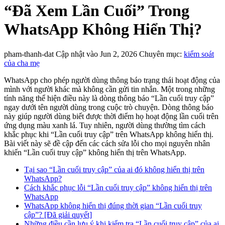
“Đã Xem Lần Cuối” Trong
WhatsApp Không Hiển Thị?
pham-thanh-dat
Cập nhật vào Jun 2, 2026
Chuyên mục:
kiểm soát
của cha mẹ
WhatsApp cho phép người dùng thông báo trạng thái hoạt động của
mình với người khác mà không cần gửi tin nhắn. Một trong những
tính năng thể hiện điều này là dòng thông báo “Lần cuối truy cập”
ngay dưới tên người dùng trong cuộc trò chuyện. Dòng thông báo
này giúp người dùng biết được thời điểm họ hoạt động lần cuối trên
ứng dụng màu xanh lá. Tuy nhiên, người dùng thường tìm cách
khắc phục khi “Lần cuối truy cập” trên WhatsApp không hiển thị.
Bài viết này sẽ đề cập đến các cách sửa lỗi cho mọi nguyên nhân
khiến “Lần cuối truy cập” không hiển thị trên WhatsApp.
Tại sao “Lần cuối truy cập” của ai đó không hiển thị trên
WhatsApp?
Cách khắc phục lỗi “Lần cuối truy cập” không hiển thị trên
WhatsApp
WhatsApp không hiển thị đúng thời gian “Lần cuối truy
cập”? [Đã giải quyết]
Những điều cần lưu ý khi kiểm tra “Lần cuối truy cập” của ai