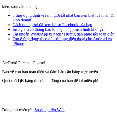
kiểm soát của cha mẹ
8 ứng dụng định vị ranh giới tốt nhất bạn nên biết [cá nhân &
kinh doanh]
Cách tìm người đã xem hồ sơ Facebook của bạn
Instagram có thông báo khi bạn chụp màn hình không?
Tài khoản WhatsApp bị hack? Hướng dẫn phục hồi toàn diện
Top 8 ứng dụng theo dõi sử dụng điện thoại cho Android và
iPhone
AirDroid Parental Control
Bảo vệ con bạn toàn diện và đảm bảo cân bằng trực tuyến
Quét
mã QR
bằng thiết bị di động của bạn để tải miễn phí
Dùng thử miễn phí
Sử dụng trên Web