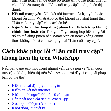
trặc, virus hoặc vấn đề đồng bộ trong ứng dụng hoặc thiết bị
có thể khiến trạng thái “Lần cuối truy cập” không hiển thị
đúng.
Kết nối mạng yếu:
Nếu kết nối internet của bạn yếu hoặc
không ổn định, WhatsApp có thể không cập nhật trạng thái
“Lần cuối truy cập” của các liên hệ.
Người đó có thể đang dùng phiên bản WhatsApp không
chính thức hoặc cũ:
Trong những trường hợp hiếm, người
đó có thể dùng phiên bản WhatsApp cũ hoặc không chính
thức không hỗ trợ chia sẻ trạng thái “Lần cuối truy cập”.
Cách khắc phục lỗi “Lần cuối truy cập”
không hiển thị trên WhatsApp
Nếu bạn đang gặp một trong những vấn đề đã nêu về “Lần cuối
truy cập” không hiển thị trên WhatsApp, dưới đây là các giải pháp
bạn có thể thử.
Kiểm tra cài đặt quyền riêng tư
Kiểm tra kết nối internet
Nhắn tin để người đó lưu số của bạn
Cập nhật hoặc cài đặt lại WhatsApp
Xóa bộ nhớ đệm (Android)
Khởi động lại thiết bị