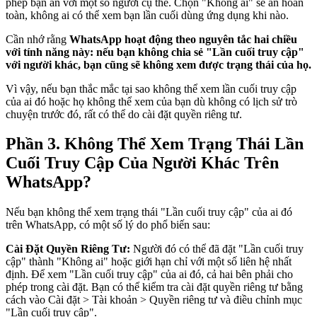
phép bạn ẩn với một số người cụ thể. Chọn "Không ai" sẽ ẩn hoàn
toàn, không ai có thể xem bạn lần cuối dùng ứng dụng khi nào.
Cần nhớ rằng
WhatsApp hoạt động theo nguyên tắc hai chiều
với tính năng này: nếu bạn không chia sẻ "Lần cuối truy cập"
với người khác, bạn cũng sẽ không xem được trạng thái của họ.
Vì vậy, nếu bạn thắc mắc tại sao không thể xem lần cuối truy cập
của ai đó hoặc họ không thể xem của bạn dù không có lịch sử trò
chuyện trước đó, rất có thể do cài đặt quyền riêng tư.
Phần 3. Không Thể Xem Trạng Thái Lần
Cuối Truy Cập Của Người Khác Trên
WhatsApp?
Nếu bạn không thể xem trạng thái "Lần cuối truy cập" của ai đó
trên WhatsApp, có một số lý do phổ biến sau:
Cài Đặt Quyền Riêng Tư:
Người đó có thể đã đặt "Lần cuối truy
cập" thành "Không ai" hoặc giới hạn chỉ với một số liên hệ nhất
định. Để xem "Lần cuối truy cập" của ai đó, cả hai bên phải cho
phép trong cài đặt. Bạn có thể kiểm tra cài đặt quyền riêng tư bằng
cách vào Cài đặt > Tài khoản > Quyền riêng tư và điều chỉnh mục
"Lần cuối truy cập".