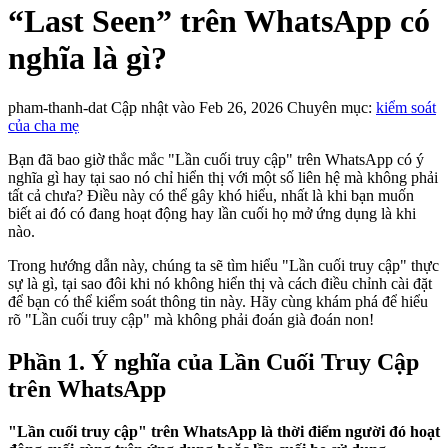
“Last Seen” trên WhatsApp có
nghĩa là gì?
pham-thanh-dat
Cập nhật vào Feb 26, 2026
Chuyên mục:
kiểm soát
của cha mẹ
Bạn đã bao giờ thắc mắc "Lần cuối truy cập" trên WhatsApp có ý
nghĩa gì hay tại sao nó chỉ hiển thị với một số liên hệ mà không phải
tất cả chưa? Điều này có thể gây khó hiểu, nhất là khi bạn muốn
biết ai đó có đang hoạt động hay lần cuối họ mở ứng dụng là khi
nào.
Trong hướng dẫn này, chúng ta sẽ tìm hiểu "Lần cuối truy cập" thực
sự là gì, tại sao đôi khi nó không hiển thị và cách điều chỉnh cài đặt
để bạn có thể kiểm soát thông tin này. Hãy cùng khám phá để hiểu
rõ "Lần cuối truy cập" mà không phải đoán già đoán non!
Phần 1. Ý nghĩa của Lần Cuối Truy Cập
trên WhatsApp
"Lần cuối truy cập" trên WhatsApp là thời điểm người đó hoạt