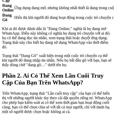
Cập
Đang
Ứng dụng đang mở, nhưng không nhất thiết là đang trong cuộ
Online
Đang
Hiển thị khi người đó đang hoạt động trong cuộc trò chuyện c
Gõ
Khi ai đó được đánh dấu là "Đang Online," nghĩa là họ đang mở
WhatsApp. Điều này không có nghĩa họ đang trò chuyện với ai đó;
họ có thể đang đọc tin nhắn, xem trạng thái hoặc duyệt ứng dụng.
Trạng thái này cho biết họ đang sử dụng WhatsApp vào thời điểm
đó.
Trạng thái "Đang Gõ" xuất hiện trong một cuộc trò chuyện cụ thể
khi người đó đang nhập tin nhắn. Nếu họ bắt đầu gõ với bạn, bạn sẽ
thấy dòng chữ "đang gõ…" dưới tên họ.
Phần 2. Ai Có Thể Xem Lần Cuối Truy
Cập Của Bạn Trên WhatsApp?
Trên WhatsApp, trạng thái "Lần cuối truy cập" của bạn có thể hiển
thị với những người khác tùy theo cài đặt quyền riêng tư. WhatsApp
cho phép bạn kiểm soát ai có thể xem thời gian bạn hoạt động cuối
cùng, bạn có thể chọn chia sẻ với tất cả mọi người, chỉ với danh bạ,
một số người được chọn hoặc không ai cả.