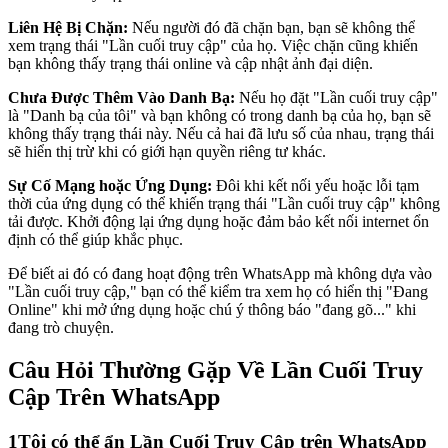
Liên Hệ Bị Chặn:
Nếu người đó đã chặn bạn, bạn sẽ không thể
xem trạng thái "Lần cuối truy cập" của họ. Việc chặn cũng khiến
bạn không thấy trạng thái online và cập nhật ảnh đại diện.
Chưa Được Thêm Vào Danh Bạ:
Nếu họ đặt "Lần cuối truy cập"
là "Danh bạ của tôi" và bạn không có trong danh bạ của họ, bạn sẽ
không thấy trạng thái này. Nếu cả hai đã lưu số của nhau, trạng thái
sẽ hiển thị trừ khi có giới hạn quyền riêng tư khác.
Sự Cố Mạng hoặc Ứng Dụng:
Đôi khi kết nối yếu hoặc lỗi tạm
thời của ứng dụng có thể khiến trạng thái "Lần cuối truy cập" không
tải được. Khởi động lại ứng dụng hoặc đảm bảo kết nối internet ổn
định có thể giúp khắc phục.
Để biết ai đó có đang hoạt động trên WhatsApp mà không dựa vào
"Lần cuối truy cập," bạn có thể kiểm tra xem họ có hiển thị "Đang
Online" khi mở ứng dụng hoặc chú ý thông báo "đang gõ..." khi
đang trò chuyện.
Câu Hỏi Thường Gặp Về Lần Cuối Truy
Cập Trên WhatsApp
1
Tôi có thể ẩn Lần Cuối Truy Cập trên WhatsApp