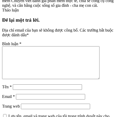
mềm Chuyên viết đánh giá phần mềm thực tế, chia sẻ công cụ công
nghệ, và cân bằng cuộc sống số gia đình - cha mẹ con cái.
Thảo luận
Để lại một trả lời.
Địa chỉ email của bạn sẽ không được công bố.
Các trường bắt buộc
được đánh dấu
*
Bình luận
*
Tên
*
Email
*
Trang web
Lưu tên, email và trang web của tôi trong trình duyệt này cho