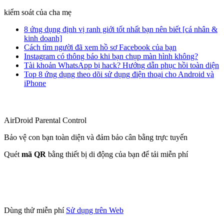
kiểm soát của cha mẹ
8 ứng dụng định vị ranh giới tốt nhất bạn nên biết [cá nhân &
kinh doanh]
Cách tìm người đã xem hồ sơ Facebook của bạn
Instagram có thông báo khi bạn chụp màn hình không?
Tài khoản WhatsApp bị hack? Hướng dẫn phục hồi toàn diện
Top 8 ứng dụng theo dõi sử dụng điện thoại cho Android và
iPhone
AirDroid Parental Control
Bảo vệ con bạn toàn diện và đảm bảo cân bằng trực tuyến
Quét
mã QR
bằng thiết bị di động của bạn để tải miễn phí
Dùng thử miễn phí
Sử dụng trên Web