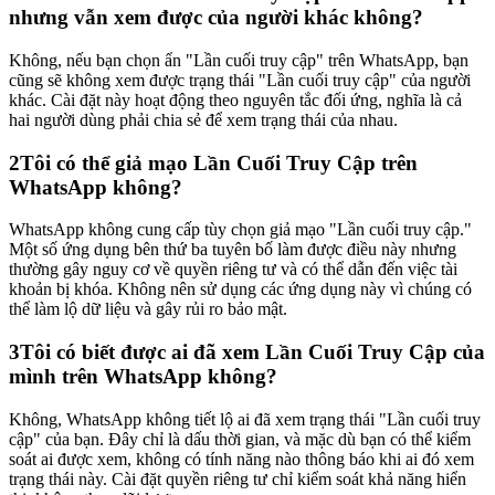
nhưng vẫn xem được của người khác không?
Không, nếu bạn chọn ẩn "Lần cuối truy cập" trên WhatsApp, bạn
cũng sẽ không xem được trạng thái "Lần cuối truy cập" của người
khác. Cài đặt này hoạt động theo nguyên tắc đối ứng, nghĩa là cả
hai người dùng phải chia sẻ để xem trạng thái của nhau.
2
Tôi có thể giả mạo Lần Cuối Truy Cập trên
WhatsApp không?
WhatsApp không cung cấp tùy chọn giả mạo "Lần cuối truy cập."
Một số ứng dụng bên thứ ba tuyên bố làm được điều này nhưng
thường gây nguy cơ về quyền riêng tư và có thể dẫn đến việc tài
khoản bị khóa. Không nên sử dụng các ứng dụng này vì chúng có
thể làm lộ dữ liệu và gây rủi ro bảo mật.
3
Tôi có biết được ai đã xem Lần Cuối Truy Cập của
mình trên WhatsApp không?
Không, WhatsApp không tiết lộ ai đã xem trạng thái "Lần cuối truy
cập" của bạn. Đây chỉ là dấu thời gian, và mặc dù bạn có thể kiểm
soát ai được xem, không có tính năng nào thông báo khi ai đó xem
trạng thái này. Cài đặt quyền riêng tư chỉ kiểm soát khả năng hiển