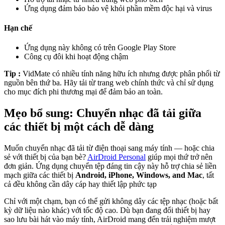
Ứng dụng đảm bảo bảo vệ khỏi phần mềm độc hại và virus
Hạn chế
Ứng dụng này không có trên Google Play Store
Công cụ đôi khi hoạt động chậm
Tip :
VidMate có nhiều tính năng hữu ích nhưng được phân phối từ
nguồn bên thứ ba. Hãy tải từ trang web chính thức và chỉ sử dụng
cho mục đích phi thương mại để đảm bảo an toàn.
Mẹo bổ sung: Chuyển nhạc đã tải giữa
các thiết bị một cách dễ dàng
Muốn chuyển nhạc đã tải từ điện thoại sang máy tính — hoặc chia
sẻ với thiết bị của bạn bè?
AirDroid Personal
giúp mọi thứ trở nên
đơn giản. Ứng dụng chuyển tệp đáng tin cậy này hỗ trợ chia sẻ liền
mạch giữa các thiết bị
Android, iPhone, Windows, and Mac
, tất
cả đều không cần dây cáp hay thiết lập phức tạp
Chỉ với một chạm, bạn có thể gửi không dây các tệp nhạc (hoặc bất
kỳ dữ liệu nào khác) với tốc độ cao. Dù bạn đang đổi thiết bị hay
sao lưu bài hát vào máy tính, AirDroid mang đến trải nghiệm mượt