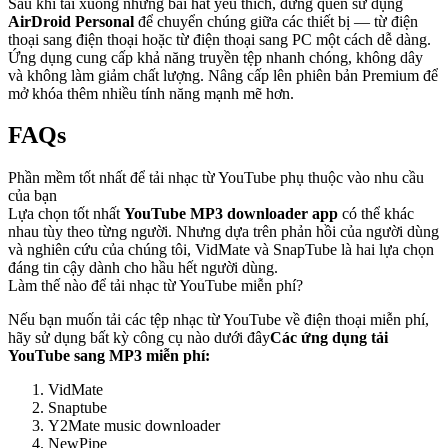
Sau khi tải xuống những bài hát yêu thích, đừng quên sử dụng
AirDroid Personal
để chuyển chúng giữa các thiết bị — từ điện
thoại sang điện thoại hoặc từ điện thoại sang PC một cách dễ dàng.
Ứng dụng cung cấp khả năng truyền tệp nhanh chóng, không dây
và không làm giảm chất lượng. Nâng cấp lên phiên bản Premium để
mở khóa thêm nhiều tính năng mạnh mẽ hơn.
FAQs
Phần mềm tốt nhất để tải nhạc từ YouTube phụ thuộc vào nhu cầu
của bạn
Lựa chọn tốt nhất
YouTube MP3 downloader app
có thể khác
nhau tùy theo từng người. Nhưng dựa trên phản hồi của người dùng
và nghiên cứu của chúng tôi, VidMate và SnapTube là hai lựa chọn
đáng tin cậy dành cho hầu hết người dùng.
Làm thế nào để tải nhạc từ YouTube miễn phí?
Nếu bạn muốn tải các tệp nhạc từ YouTube về điện thoại miễn phí,
hãy sử dụng bất kỳ công cụ nào dưới đây
Các ứng dụng tải
YouTube sang MP3 miễn phí:
VidMate
Snaptube
Y2Mate music downloader
NewPipe