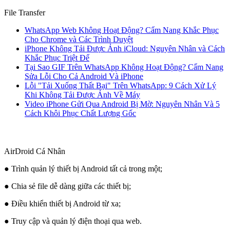
File Transfer
WhatsApp Web Không Hoạt Động? Cẩm Nang Khắc Phục
Cho Chrome và Các Trình Duyệt
iPhone Không Tải Được Ảnh iCloud: Nguyên Nhân và Cách
Khắc Phục Triệt Để
Tại Sao GIF Trên WhatsApp Không Hoạt Động? Cẩm Nang
Sửa Lỗi Cho Cả Android Và iPhone
Lỗi "Tải Xuống Thất Bại" Trên WhatsApp: 9 Cách Xử Lý
Khi Không Tải Được Ảnh Về Máy
Video iPhone Gửi Qua Android Bị Mờ: Nguyên Nhân Và 5
Cách Khôi Phục Chất Lượng Gốc
AirDroid Cá Nhân
● Trình quản lý thiết bị Android tất cả trong một;
● Chia sẻ file dễ dàng giữa các thiết bị;
● Điều khiển thiết bị Android từ xa;
● Truy cập và quản lý điện thoại qua web.