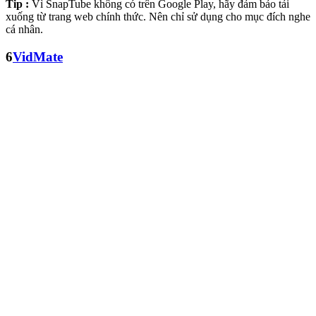
Tip :
Vì SnapTube không có trên Google Play, hãy đảm bảo tải
xuống từ trang web chính thức. Nên chỉ sử dụng cho mục đích nghe
cá nhân.
6
VidMate