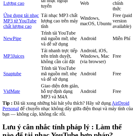
tải nhạc ngoại
Lượng cao
Web
chính
tuyến
thức
Ứng dụng tải nhạc
Tải nhạc MP3 chất
Free (paid
Windows,
MP3 từ YouTube
lượng cao trên máy
version
macOS, Ubuntu
chất lượng cao
tính
available)
Trình tải YouTube
NewPipe
mã nguồn mở, nhẹ
Android
Miễn Phí
và dễ sử dụng
Tải nhanh trực tiếp
Android, iOS,
MP3Juices
trên trình duyệt,
Windows, Mac
Free
không cần cài đặt
(via browser)
Trình tải YouTube
Snaptube
mã nguồn mở, nhẹ
Android
Free
và dễ sử dụng
Giao diện đơn giản,
VidMate
hỗ trợ định dạng
Android
Free
MP3 và M4A
Tip :
Đã tải xong những bài hát yêu thích? Hãy sử dụng
AirDroid
Personal
để chuyển nhạc không dây giữa điện thoại và máy tính của
bạn — không cáp, không rắc rối.
Lưu ý cân nhắc tính pháp lý : Làm thế
nào để tải nhạc YouTube hợp pháp?