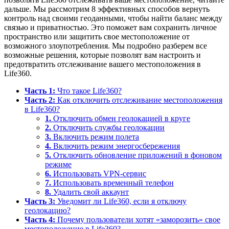
дальше. Мы рассмотрим 8 эффективных способов вернуть
контроль над своими геоданными, чтобы найти баланс между
связью и приватностью. Это поможет вам сохранить личное
пространство или защитить свое местоположение от
возможного злоупотребления. Мы подробно разберем все
возможные решения, которые позволят вам настроить и
предотвратить отслеживание вашего местоположения в
Life360.
Часть 1:
Что такое Life360?
Часть 2:
Как отключить отслеживание местоположения
в Life360?
1.
Отключить обмен геолокацией в круге
2.
Отключить службы геолокации
3.
Включить режим полета
4.
Включить режим энергосбережения
5.
Отключить обновление приложений в фоновом
режиме
6.
Использовать VPN-сервис
7.
Использовать временный телефон
8.
Удалить свой аккаунт
Часть 3:
Уведомит ли Life360, если я отключу
геолокацию?
Часть 4:
Почему пользователи хотят «заморозить» свое
местоположение в Life360?