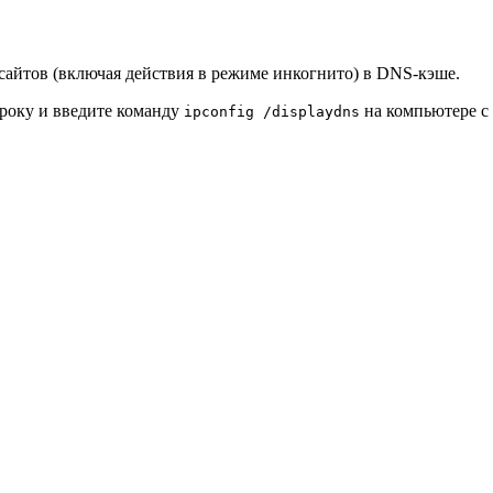
айтов (включая действия в режиме инкогнито) в DNS-кэше.
троку и введите команду
на компьютере с
ipconfig /displaydns