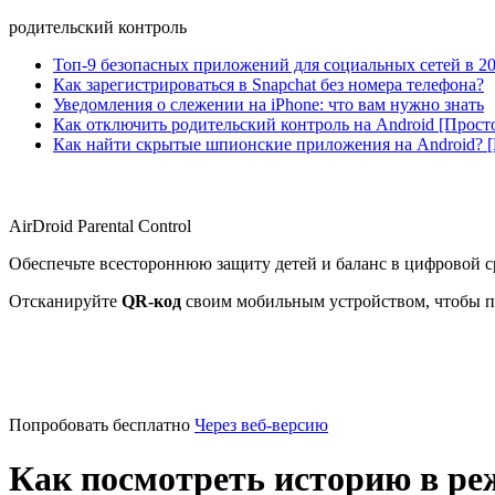
родительский контроль
Топ-9 безопасных приложений для социальных сетей в 20
Как зарегистрироваться в Snapchat без номера телефона?
Уведомления о слежении на iPhone: что вам нужно знать
Как отключить родительский контроль на Android [Прост
Как найти скрытые шпионские приложения на Android? 
AirDroid Parental Control
Обеспечьте всестороннюю защиту детей и баланс в цифровой с
Отсканируйте
QR-код
своим мобильным устройством, чтобы п
Попробовать бесплатно
Через веб-версию
Как посмотреть историю в ре