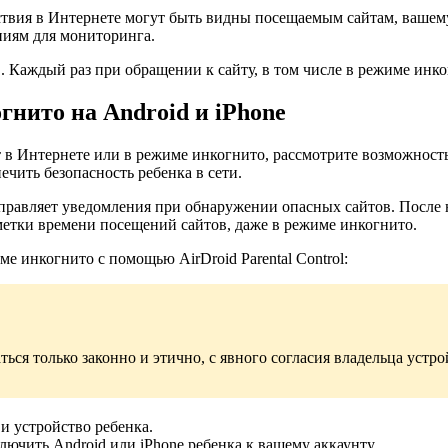
ствия в Интернете могут быть видны посещаемым сайтам, вашем
ниям для мониторинга.
. Каждый раз при обращении к сайту, в том числе в режиме инко
гнито на Android и iPhone
ет в Интернете или в режиме инкогнито, рассмотрите возможност
ечить безопасность ребенка в сети.
равляет уведомления при обнаружении опасных сайтов. После н
тметки времени посещений сайтов, даже в режиме инкогнито.
 инкогнито с помощью AirDroid Parental Control:
ться только законно и этично, с явного согласия владельца устр
 и устройство ребенка.
ючить Android или iPhone ребенка к вашему аккаунту.