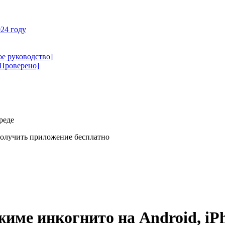
24 году
ое руководство]
[Проверено]
реде
олучить приложение бесплатно
жиме инкогнито на Android, iP