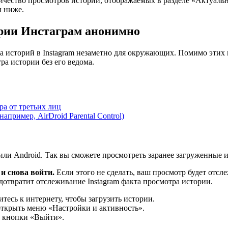
ичество просмотров историй, отображаемых в разделе «Актуальн
ы ниже.
ории Инстаграм анонимно
 историй в Instagram незаметно для окружающих. Помимо этих 
ра истории без его ведома.
а от третьих лиц
пример, AirDroid Parental Control)
ли Android. Так вы сможете просмотреть заранее загруженные ис
и снова войти.
Если этого не сделать, ваш просмотр будет отс
отвратит отслеживание Instagram факта просмотра истории.
тесь к интернету, чтобы загрузить истории.
открыть меню «Настройки и активность».
о кнопки «Выйти».