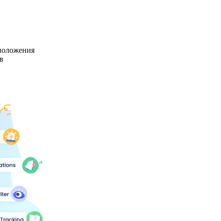
положения
в