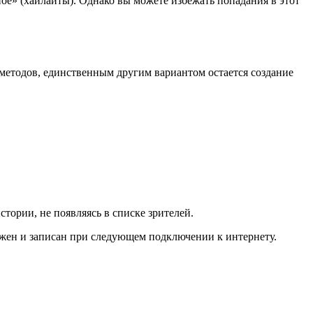
ое» (хайлайты). Однако вы можете избежать попадания в этот
методов, единственным другим вариантом остается создание
тории, не появляясь в списке зрителей.
лежен и записан при следующем подключении к интернету.