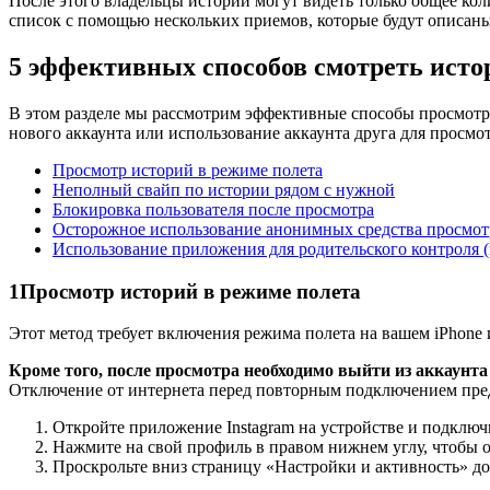
После этого владельцы историй могут видеть только общее кол
список с помощью нескольких приемов, которые будут описан
5 эффективных способов смотреть ист
В этом разделе мы рассмотрим эффективные способы просмотра
нового аккаунта или использование аккаунта друга для просмот
Просмотр историй в режиме полета
Неполный свайп по истории рядом с нужной
Блокировка пользователя после просмотра
Осторожное использование анонимных средства просмотр
Использование приложения для родительского контроля (на
1
Просмотр историй в режиме полета
Этот метод требует включения режима полета на вашем iPhone и
Кроме того, после просмотра необходимо выйти из аккаунта 
Отключение от интернета перед повторным подключением пред
Откройте приложение Instagram на устройстве и подключи
Нажмите на свой профиль в правом нижнем углу, чтобы 
Проскрольте вниз страницу «Настройки и активность» д