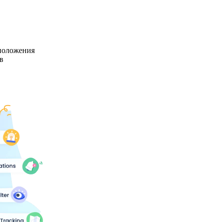
положения
в