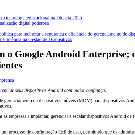
em tecnologia educacional na Didacta 2025
nalização digital poderosa
lítica para melhorar a segurança e eficiência do gerenciamento de dis
 Eficiência na Gestão de Dispositivos
om o Google Android Enterprise; 
ientes
mprensa
renciar seus dispositivos Android com maior confiança.
o de gerenciamento de dispositivos móveis (MDM) para dispositivos And
ativos.
r as empresas a implantar, gerenciar e escalar dispositivos Android de
ce um processo de configuração fácil de usar, permitindo que os adminis