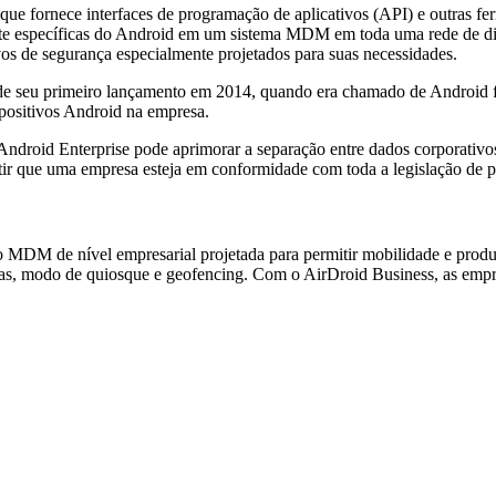
e fornece interfaces de programação de aplicativos (API) e outras f
rte específicas do Android em um sistema MDM em toda uma rede de di
os de segurança especialmente projetados para suas necessidades.
sde seu primeiro lançamento em 2014, quando era chamado de Android 
spositivos Android na empresa.
oid Enterprise pode aprimorar a separação entre dados corporativos e
antir que uma empresa esteja em conformidade com toda a legislação de
MDM de nível empresarial projetada para permitir mobilidade e produt
icas, modo de quiosque e geofencing. Com o AirDroid Business, as empr