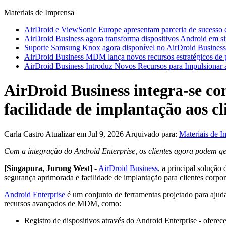
Materiais de Imprensa
AirDroid e ViewSonic Europe apresentam parceria de sucesso 
AirDroid Business agora transforma dispositivos Android em si
Suporte Samsung Knox agora disponível no AirDroid Business
AirDroid Business MDM lança novos recursos estratégicos de po
AirDroid Business Introduz Novos Recursos para Impulsionar a
AirDroid Business integra-se c
facilidade de implantação aos cl
Carla Castro
Atualizar em Jul 9, 2026
Arquivado para:
Materiais de I
Com a integração do Android Enterprise, os clientes agora podem ge
[Singapura, Jurong West]
-
AirDroid Business
, a principal soluçã
segurança aprimorada e facilidade de implantação para clientes corpor
Android Enterprise
é um conjunto de ferramentas projetado para ajuda
recursos avançados de MDM, como:
Registro de dispositivos através do Android Enterprise - ofere