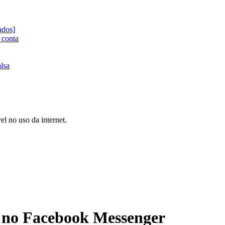
ados]
 conta
lsa
l no uso da internet.
 no Facebook Messenger