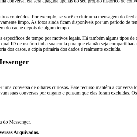
conversa, ela será apagada apenas do seu próprio histórico de convers
outros conteúdos. Por exemplo, se você excluir uma mensagem do feed 
tivamente limpo. As fotos ainda ficam disponíveis por um período de t
aem do cache depois de algum tempo.
s específicos de tempo por motivos legais. Há também alguns tipos de
e qual ID de usuário tinha sua conta para que ela não seja compartilhad
oria dos casos, a cópia primária dos dados é realmente excluída.
Messenger
ma conversa de olhares curiosos. Esse recurso mantém a conversa long
ivam suas conversas por engano e pensam que elas foram excluídas. Os 
la do Messenger.
versas Arquivadas
.