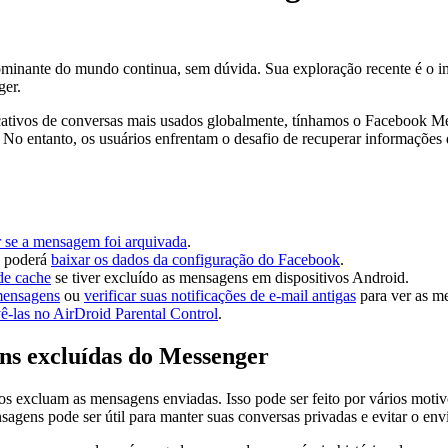
minante do mundo continua, sem dúvida. Sua exploração recente é o im
ger.
ativos de conversas mais usados globalmente, tínhamos o Facebook 
 No entanto, os usuários enfrentam o desafio de recuperar informações
ar se a mensagem foi arquivada
.
ê poderá
baixar os dados da configuração do Facebook
.
de cache
se tiver excluído as mensagens em dispositivos Android.
 mensagens
ou
verificar suas notificações de e-mail antigas
para ver as m
ê-las no AirDroid Parental Control
.
ens excluídas do Messenger
excluam as mensagens enviadas. Isso pode ser feito por vários motivo
gens pode ser útil para manter suas conversas privadas e evitar o env