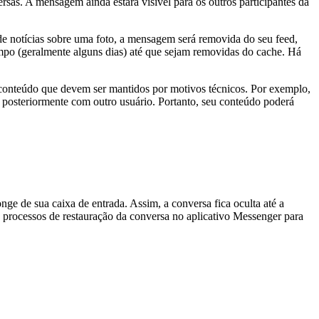
as. A mensagem ainda estará visível para os outros participantes da
de notícias sobre uma foto, a mensagem será removida do seu feed,
empo (geralmente alguns dias) até que sejam removidas do cache. Há
 conteúdo que devem ser mantidos por motivos técnicos. Por exemplo,
a posteriormente com outro usuário. Portanto, seu conteúdo poderá
e de sua caixa de entrada. Assim, a conversa fica oculta até a
processos de restauração da conversa no aplicativo Messenger para