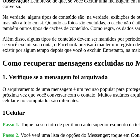
Observação:
Lembre-se de que, se você excluir uma mensagem em uma 
conversa.
Na verdade, alguns tipos de conteúdo são, na verdade, exibições de 
mas não a foto em si. Quando as fotos são excluídas, o cache não é a
também outros tipos de caches de conteúdo. Como regra, os dados s
Além disso, alguns tipos de conteúdo devem ser mantidos por período
se você excluir sua conta, o Facebook precisará manter um registro d
existir por algum tempo depois que você o excluir. Entretanto, na mai
Como recuperar mensagens excluídas no 
1. Verifique se a mensagem foi arquivada
O arquivamento de uma mensagem é um recurso popular para proteger u
próxima vez que você conversar com o contato. Muitos usuários arqu
celular e no computador são diferentes.
1
Celular
Passo 1.
Toque na sua foto de perfil no canto superior esquerdo da te
Passo 2.
Você verá uma lista de opções do Messenger; toque em
Con