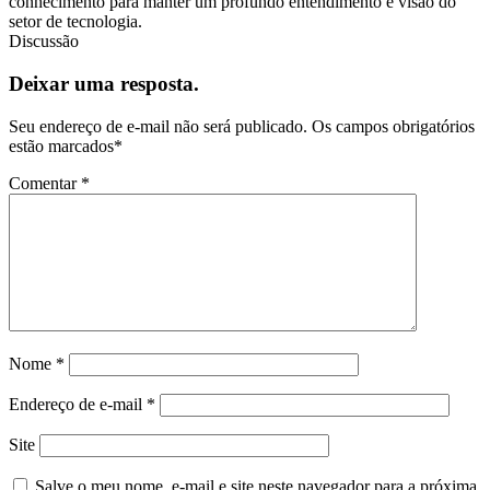
conhecimento para manter um profundo entendimento e visão do
setor de tecnologia.
Discussão
Deixar uma resposta.
Seu endereço de e-mail não será publicado.
Os campos obrigatórios
estão marcados
*
Comentar
*
Nome
*
Endereço de e-mail
*
Site
Salve o meu nome, e-mail e site neste navegador para a próxima