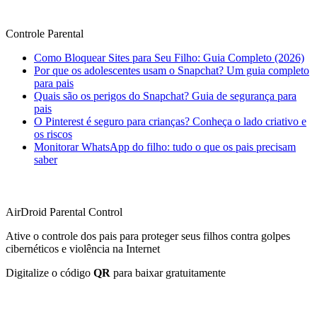
Controle Parental
Como Bloquear Sites para Seu Filho: Guia Completo (2026)
Por que os adolescentes usam o Snapchat? Um guia completo
para pais
Quais são os perigos do Snapchat? Guia de segurança para
pais
O Pinterest é seguro para crianças? Conheça o lado criativo e
os riscos
Monitorar WhatsApp do filho: tudo o que os pais precisam
saber
AirDroid Parental Control
Ative o controle dos pais para proteger seus filhos contra golpes
cibernéticos e violência na Internet
Digitalize o código
QR
para baixar gratuitamente