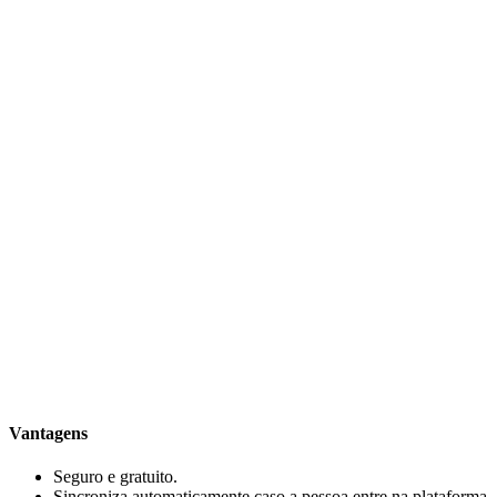
Vantagens
Seguro e gratuito.
Sincroniza automaticamente caso a pessoa entre na plataforma