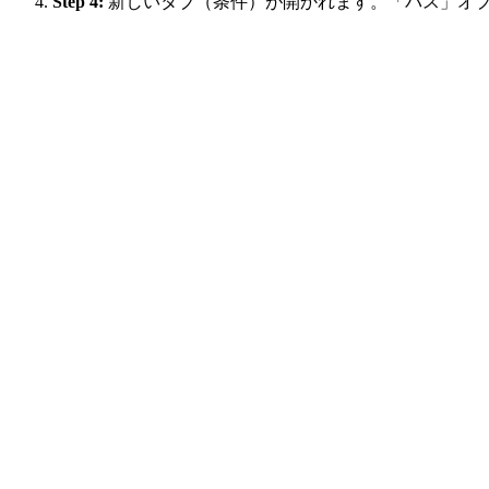
Step 4:
新しいタブ（条件）が開かれます。「パス」オプ