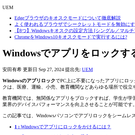
UEM
Edgeブラウザのキオスクモードについて徹底解説
よく使われるブラウザでシークレットモードを無効にす
【8つ】Windowsキオスクの設定方法 [シングル／マル
ChromeをWindows10キオスクモードで実行するには?
Windowsでアプリをロック
安田有希
更新日 Sep 27, 2024
提出先:
UEM
Windowsのアプリロック
でPC上に不要になったアプリにロ
クは、医療、運輸、小売、教育機関などあらゆる場所で役立
教育機関では、無関係なアプリをブロックすれば、学生が学
業界のデバイスパフォーマンスを向上させることが可能です
この記事では、Windowsパソコンでアプリロックをシー
1 :
Windowsでアプリにロックをかけるには？