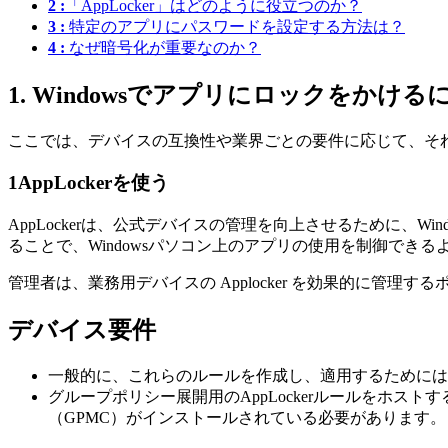
2 :
「AppLocker」はどのように役立つのか？
3 :
特定のアプリにパスワードを設定する方法は？
4 :
なぜ暗号化が重要なのか？
1. Windowsでアプリにロックをかける
ここでは、デバイスの互換性や業界ごとの要件に応じて、そ
1
AppLockerを使う
AppLockerは、公式デバイスの管理を向上させるために、Win
ることで、Windowsパソコン上のアプリの使用を制御できる
管理者は、業務用デバイスの Applocker を効果的に管
デバイス要件
一般的に、これらのルールを作成し、適用するためには
グループポリシー展開用のAppLockerルールをホス
（GPMC）がインストールされている必要があります。