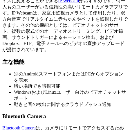
イスに変えることができる
IP Webcam
がおすすめです。何千
人ものユーザーがいる信頼性の高いリモートカメラアプリで
す。IP Webcamは、家庭用監視カメラとして使用したり、双
方向音声でリアルタイムに赤ちゃんやペットを監視したりで
きます。その他の機能としては、ビデオチャットのサポー
ト、複数の形式でのオーディオストリーミング、ビデオ録
画、サウンドトリガーによるモーション検出、および
Dropbox、FTP、電子メールへのビデオの直接アップロード
が提供されています。
主な機能
別のAndroidスマートフォンまたはPCからオプション
を表示
暗い場所でも暗視可能
WindowsおよびLinuxユーザー向けのビデオチャットサ
ポート
動きと音の検出に関するクラウドプッシュ通知
Bluetooth Camera
Bluetooth Camera
は、カメラにリモートでアクセスするため