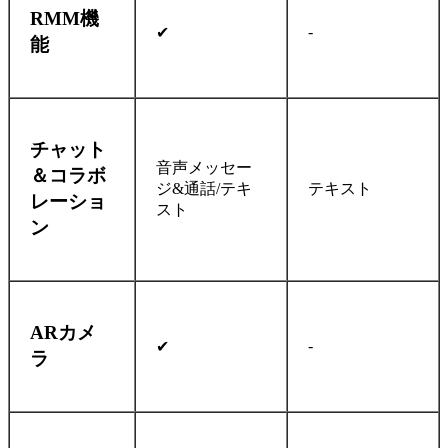
RMM機
-
✔
能
チャット
音声メッセー
＆コラボ
ジ&通話/テキ
テキスト
レーショ
スト
ン
ARカメ
-
✔
ラ