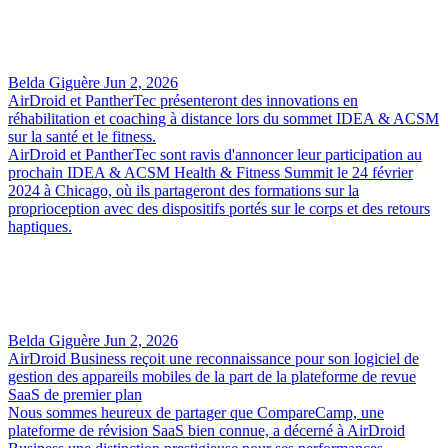
Belda Giguère
Jun 2, 2026
AirDroid et PantherTec présenteront des innovations en
réhabilitation et coaching à distance lors du sommet IDEA & ACSM
sur la santé et le fitness.
AirDroid et PantherTec sont ravis d'annoncer leur participation au
prochain IDEA & ACSM Health & Fitness Summit le 24 février
2024 à Chicago, où ils partageront des formations sur la
proprioception avec des dispositifs portés sur le corps et des retours
haptiques.
Belda Giguère
Jun 2, 2026
AirDroid Business reçoit une reconnaissance pour son logiciel de
gestion des appareils mobiles de la part de la plateforme de revue
SaaS de premier plan
Nous sommes heureux de partager que CompareCamp, une
plateforme de révision SaaS bien connue, a décerné à AirDroid