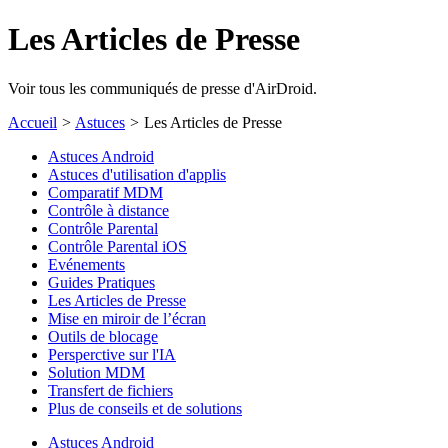
Les Articles de Presse
Voir tous les communiqués de presse d'AirDroid.
Accueil
>
Astuces
>
Les Articles de Presse
Astuces Android
Astuces d'utilisation d'applis
Comparatif MDM
Contrôle à distance
Contrôle Parental
Contrôle Parental iOS
Evénements
Guides Pratiques
Les Articles de Presse
Mise en miroir de l’écran
Outils de blocage
Persperctive sur l'IA
Solution MDM
Transfert de fichiers
Plus de conseils et de solutions
Astuces Android