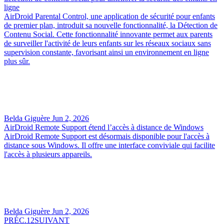
ligne
AirDroid Parental Control, une application de sécurité pour enfants
de premier plan, introduit sa nouvelle fonctionnalité, la Détection de
Contenu Social. Cette fonctionnalité innovante permet aux parents
de surveiller l'activité de leurs enfants sur les réseaux sociaux sans
supervision constante, favorisant ainsi un environnement en ligne
plus sûr.
Belda Giguère
Jun 2, 2026
AirDroid Remote Support étend l’accès à distance de Windows
AirDroid Remote Support est désormais disponible pour l'accès à
distance sous Windows. Il offre une interface conviviale qui facilite
l'accès à plusieurs appareils.
Belda Giguère
Jun 2, 2026
PRÉC.
1
2
SUIVANT