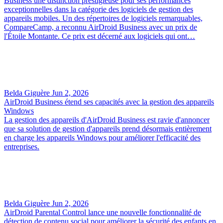
Business une distinction prestigieuse pour ses performances
exceptionnelles dans la catégorie des logiciels de gestion des
appareils mobiles. Un des répertoires de logiciels remarquables,
CompareCamp, a reconnu AirDroid Business avec un prix de
l'Étoile Montante. Ce prix est décerné aux logiciels qui ont…
Belda Giguère
Jun 2, 2026
AirDroid Business étend ses capacités avec la gestion des appareils
Windows
La gestion des appareils d'AirDroid Business est ravie d'annoncer
que sa solution de gestion d'appareils prend désormais entièrement
en charge les appareils Windows pour améliorer l'efficacité des
entreprises.
Belda Giguère
Jun 2, 2026
AirDroid Parental Control lance une nouvelle fonctionnalité de
détection de contenu social pour améliorer la sécurité des enfants en