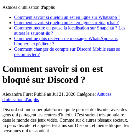
Astuces d'utilisation d'applis
Comment savoir si quelqu'un est en ligne sur Whatsapp ?
Comment savoir si quelqu'un est en ligne sur Snapchat ?
Comment mettre en pause la localisation sur Snapchat ? Les
autres le sauront-ils ?
Comment ne plus recevoir de messages WhatsApp sans
bloquer l'expéditeur ?
Comment changer de compte sur Discord Mobile sans se
déconnecter ?
Comment savoir si on est
bloqué sur Discord ?
Alexandra Furet
Publié au Jul 21, 2026
Catégorie:
Astuces
d'utilisation d'applis
Discord est une super plateforme qui te permet de discuter avec des
gens qui partagent tes centres d'intérêt. C'est surtout très populaire
dans le monde des jeux vidéo. Comme sur d'autres réseaux sociaux,
tu peux discuter et appeler tes amis sur Discord, et même bloquer les
personnes qui te saoulent.