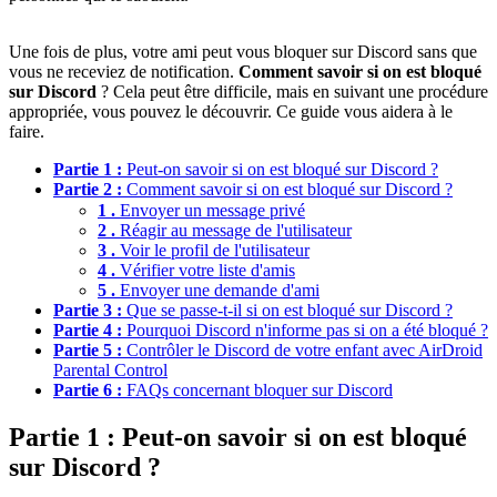
Une fois de plus, votre ami peut vous bloquer sur Discord sans que
vous ne receviez de notification.
Comment savoir si on est bloqué
sur Discord
? Cela peut être difficile, mais en suivant une procédure
appropriée, vous pouvez le découvrir. Ce guide vous aidera à le
faire.
Partie 1 :
Peut-on savoir si on est bloqué sur Discord ?
Partie 2 :
Comment savoir si on est bloqué sur Discord ?
1 .
Envoyer un message privé
2 .
Réagir au message de l'utilisateur
3 .
Voir le profil de l'utilisateur
4 .
Vérifier votre liste d'amis
5 .
Envoyer une demande d'ami
Partie 3 :
Que se passe-t-il si on est bloqué sur Discord ?
Partie 4 :
Pourquoi Discord n'informe pas si on a été bloqué ?
Partie 5 :
Contrôler le Discord de votre enfant avec AirDroid
Parental Control
Partie 6 :
FAQs concernant bloquer sur Discord
Partie 1 : Peut-on savoir si on est bloqué
sur Discord ?