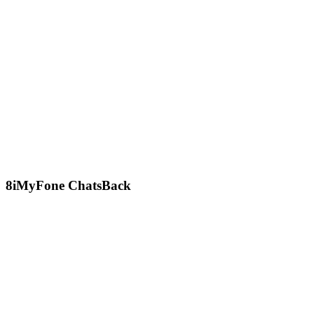
8
iMyFone ChatsBack