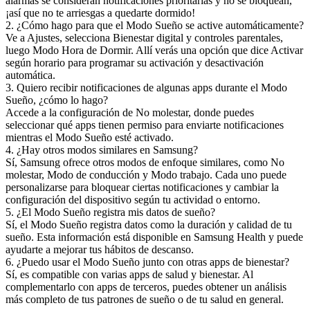
alarmas se consideran notificaciones prioritarias y no se bloquean,
¡así que no te arriesgas a quedarte dormido!
2. ¿Cómo hago para que el Modo Sueño se active automáticamente?
Ve a Ajustes, selecciona Bienestar digital y controles parentales,
luego Modo Hora de Dormir. Allí verás una opción que dice Activar
según horario para programar su activación y desactivación
automática.
3. Quiero recibir notificaciones de algunas apps durante el Modo
Sueño, ¿cómo lo hago?
Accede a la configuración de No molestar, donde puedes
seleccionar qué apps tienen permiso para enviarte notificaciones
mientras el Modo Sueño esté activado.
4. ¿Hay otros modos similares en Samsung?
Sí, Samsung ofrece otros modos de enfoque similares, como No
molestar, Modo de conducción y Modo trabajo. Cada uno puede
personalizarse para bloquear ciertas notificaciones y cambiar la
configuración del dispositivo según tu actividad o entorno.
5. ¿El Modo Sueño registra mis datos de sueño?
Sí, el Modo Sueño registra datos como la duración y calidad de tu
sueño. Esta información está disponible en Samsung Health y puede
ayudarte a mejorar tus hábitos de descanso.
6. ¿Puedo usar el Modo Sueño junto con otras apps de bienestar?
Sí, es compatible con varias apps de salud y bienestar. Al
complementarlo con apps de terceros, puedes obtener un análisis
más completo de tus patrones de sueño o de tu salud en general.