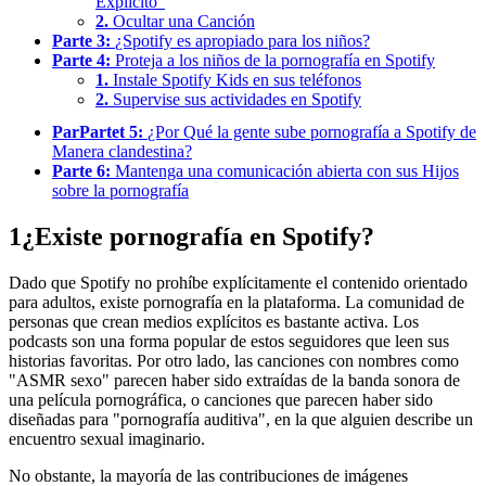
Explícito"
2.
Ocultar una Canción
Parte 3:
¿Spotify es apropiado para los niños?
Parte 4:
Proteja a los niños de la pornografía en Spotify
1.
Instale Spotify Kids en sus teléfonos
2.
Supervise sus actividades en Spotify
ParPartet 5:
¿Por Qué la gente sube pornografía a Spotify de
Manera clandestina?
Parte 6:
Mantenga una comunicación abierta con sus Hijos
sobre la pornografía
1
¿Existe pornografía en Spotify?
Dado que Spotify no prohíbe explícitamente el contenido orientado
para adultos, existe pornografía en la plataforma. La comunidad de
personas que crean medios explícitos es bastante activa. Los
podcasts son una forma popular de estos seguidores que leen sus
historias favoritas. Por otro lado, las canciones con nombres como
"ASMR sexo" parecen haber sido extraídas de la banda sonora de
una película pornográfica, o canciones que parecen haber sido
diseñadas para "pornografía auditiva", en la que alguien describe un
encuentro sexual imaginario.
No obstante, la mayoría de las contribuciones de imágenes