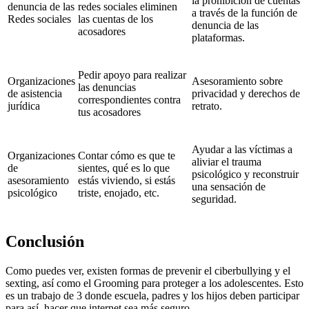
la prohibición de cuentas
denuncia de las
redes sociales eliminen
a través de la función de
Redes sociales
las cuentas de los
denuncia de las
acosadores
plataformas.
Pedir apoyo para realizar
Organizaciones
Asesoramiento sobre
las denuncias
de asistencia
privacidad y derechos de
correspondientes contra
jurídica
retrato.
tus acosadores
Ayudar a las víctimas a
Organizaciones
Contar cómo es que te
aliviar el trauma
de
sientes, qué es lo que
psicológico y reconstruir
asesoramiento
estás viviendo, si estás
una sensación de
psicológico
triste, enojado, etc.
seguridad.
Conclusión
Como puedes ver, existen formas de prevenir el ciberbullying y el
sexting, así como el Grooming para proteger a los adolescentes. Esto
es un trabajo de 3 donde escuela, padres y los hijos deben participar
para así, hacer que internet sea más seguro.