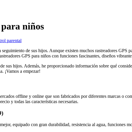
 para niños
rol parental
n seguimiento de sus hijos. Aunque existen muchos rastreadores GPS pa
treadores GPS para niños con funciones fascinantes, diseños vibrantes y
o de sus hijos. Además, he proporcionado información sobre qué conside
cia. ¡Vamos a empezar!
ercados offline y online que son fabricados por diferentes marcas o co
cio y todas las características necesarias.
9)
mejor, equipado con gran durabilidad, resistencia al agua, funciones mo