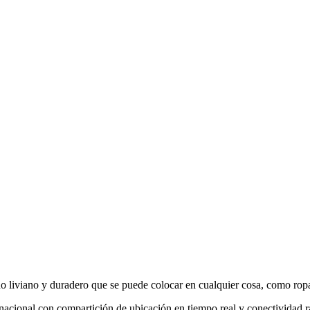
o liviano y duradero que se puede colocar en cualquier cosa, como ropa, z
 nacional con compartición de ubicación en tiempo real y conectividad r