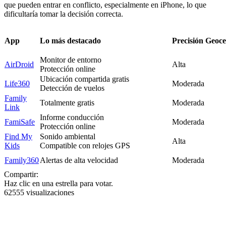
que pueden entrar en conflicto, especialmente en iPhone, lo que
dificultaría tomar la decisión correcta.
App
Lo más destacado
Precisión
Geoce
Monitor de entorno
AirDroid
Alta
Protección online
Ubicación compartida gratis
Life360
Moderada
Detección de vuelos
Family
Totalmente gratis
Moderada
Link
Informe conducción
FamiSafe
Moderada
Protección online
Find My
Sonido ambiental
Alta
Kids
Compatible con relojes GPS
Family360
Alertas de alta velocidad
Moderada
Compartir:
Haz clic en una estrella para votar.
62555 visualizaciones