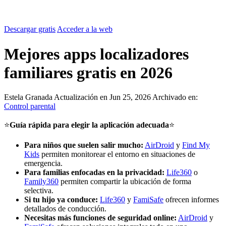
Descargar gratis
Acceder a la web
Mejores apps localizadores
familiares gratis en 2026
Estela Granada
Actualización en Jun 25, 2026
Archivado en:
Control parental
⭐
Guía rápida para elegir la aplicación adecuada
⭐
Para niños que suelen salir mucho:
AirDroid
y
Find My
Kids
permiten monitorear el entorno en situaciones de
emergencia.
Para familias enfocadas en la privacidad:
Life360
o
Family360
permiten compartir la ubicación de forma
selectiva.
Si tu hijo ya conduce:
Life360
y
FamiSafe
ofrecen informes
detallados de conducción.
Necesitas más funciones de seguridad online:
AirDroid
y