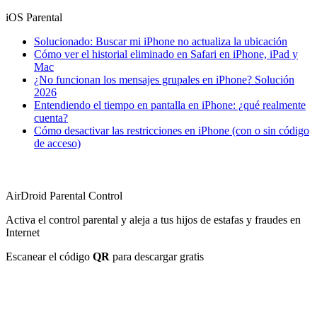
iOS Parental
Solucionado: Buscar mi iPhone no actualiza la ubicación
Cómo ver el historial eliminado en Safari en iPhone, iPad y
Mac
¿No funcionan los mensajes grupales en iPhone? Solución
2026
Entendiendo el tiempo en pantalla en iPhone: ¿qué realmente
cuenta?
Cómo desactivar las restricciones en iPhone (con o sin código
de acceso)
AirDroid Parental Control
Activa el control parental y aleja a tus hijos de estafas y fraudes en
Internet
Escanear el código
QR
para descargar gratis