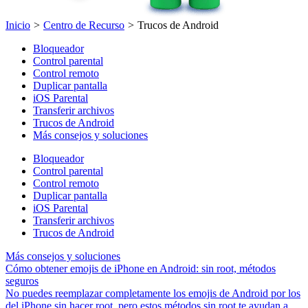
Inicio
>
Centro de Recurso
>
Trucos de Android
Bloqueador
Control parental
Control remoto
Duplicar pantalla
iOS Parental
Transferir archivos
Trucos de Android
Más consejos y soluciones
Bloqueador
Control parental
Control remoto
Duplicar pantalla
iOS Parental
Transferir archivos
Trucos de Android
Más consejos y soluciones
Cómo obtener emojis de iPhone en Android: sin root, métodos
seguros
No puedes reemplazar completamente los emojis de Android por los
del iPhone sin hacer root, pero estos métodos sin root te ayudan a