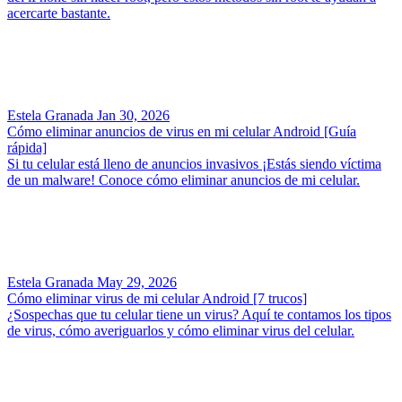
acercarte bastante.
Estela Granada
Jan 30, 2026
Cómo eliminar anuncios de virus en mi celular Android [Guía
rápida]
Si tu celular está lleno de anuncios invasivos ¡Estás siendo víctima
de un malware! Conoce cómo eliminar anuncios de mi celular.
Estela Granada
May 29, 2026
Cómo eliminar virus de mi celular Android [7 trucos]
¿Sospechas que tu celular tiene un virus? Aquí te contamos los tipos
de virus, cómo averiguarlos y cómo eliminar virus del celular.