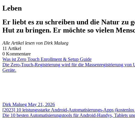
Leben
Er liebt es zu schreiben und die Natur zu g
Hut zu bringen. Er möchte so vielen Mensc
Alle Artikel lesen von Dirk Malueg
11
Artikel
0
Kommentare
Was ist Zero Touch Enrollment & Setup Guide
Die Zero-Touch-Registrierung wird für die Massenregistrierung von 
Geräte.
Dirk Malueg
May 21, 2026
[2023] 10 leistungsstarke Android-Automatisierungs-Apps (kostenlos 
Die 10 besten Automatisierungstools für Android-Handys, Tablets un