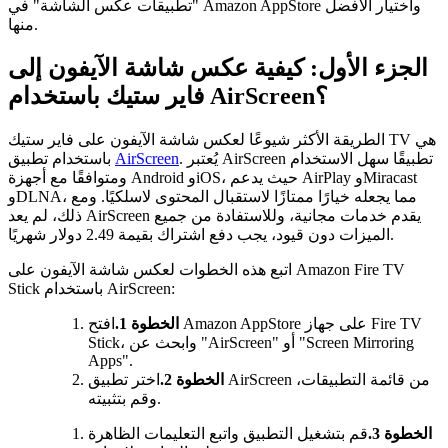
"تطبيقات عكس الشاشة" في Amazon AppStore واختيار الأفضل
منها.
الجزء الأول: كيفية عكس شاشة الآيفون إلى
فاير ستيك باستخدام AirScreen؟
الطريقة الأكثر شيوعًا لعكس شاشة الآيفون على فاير ستيك TV هي
. يُعتبر AirScreen تطبيقًا سهل الاستخدام
AirScreen
باستخدام تطبيق
ومتوافقًا مع أجهزة Android وiOS، حيث يدعم AirPlay وMiracast
وDLNA، مما يجعله خيارًا ممتازًا لاستقبال المحتوى لاسلكيًا. ومع
ذلك، لم يعد AirScreen يقدم خدمات مجانية، وللاستفادة من جميع
الميزات دون قيود، يجب دفع اشتراك بقيمة 2.49 دولار شهريًا.
اتبع هذه الخطوات لعكس شاشة الآيفون على Amazon Fire TV
Stick باستخدام AirScreen:
الخطوة 1.
افتح Amazon AppStore على جهاز Fire TV
Stick، وابحث عن "AirScreen" أو "Screen Mirroring
Apps".
الخطوة 2.
اختر تطبيق AirScreen من قائمة التطبيقات،
وقم بتثبيته.
الخطوة 3.
قم بتشغيل التطبيق واتبع التعليمات الظاهرة