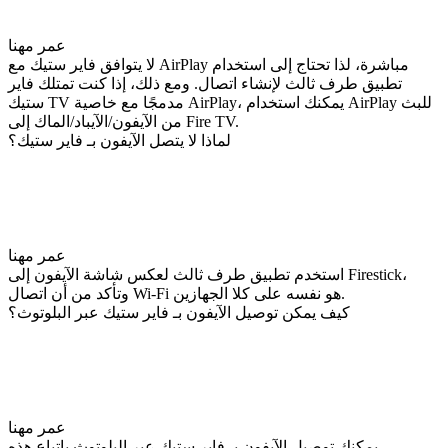
عمر مهنا
لا يتوافق فاير ستيك مع AirPlay مباشرة، لذا تحتاج إلى استخدام
تطبيق طرف ثالث لإنشاء اتصال. ومع ذلك، إذا كنت تمتلك فاير
ستيك TV مدمجًا مع خاصية AirPlay، يمكنك استخدام AirPlay للبث
من الآيفون/الآيباد/الماك إلى Fire TV.
لماذا لا يتصل الآيفون بـ فاير ستيك؟
عمر مهنا
استخدم تطبيق طرف ثالث لعكس شاشة الآيفون إلى Firestick،
وتأكد من أن اتصال Wi-Fi هو نفسه على كلا الجهازين.
كيف يمكن توصيل الآيفون بـ فاير ستيك عبر البلوتوث؟
عمر مهنا
يمكنك توصيل الآيفون بـ فاير ستيك عبر البلوتوث باتباع هذه