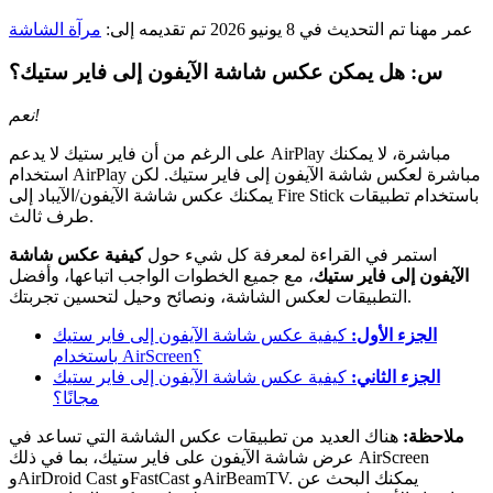
عمر مهنا
تم التحديث في 8 يونيو 2026
تم تقديمه إلى:
مرآة الشاشة
س: هل يمكن عكس شاشة الآيفون إلى فاير ستيك؟
نعم!
على الرغم من أن فاير ستيك لا يدعم AirPlay مباشرة، لا يمكنك
استخدام AirPlay مباشرة لعكس شاشة الآيفون إلى فاير ستيك. لكن
يمكنك عكس شاشة الآيفون/الآيباد إلى Fire Stick باستخدام تطبيقات
طرف ثالث.
استمر في القراءة لمعرفة كل شيء حول
كيفية عكس شاشة
الآيفون إلى فاير ستيك
، مع جميع الخطوات الواجب اتباعها، وأفضل
التطبيقات لعكس الشاشة، ونصائح وحيل لتحسين تجربتك.
الجزء الأول:
كيفية عكس شاشة الآيفون إلى فاير ستيك
باستخدام AirScreen؟
الجزء الثاني:
كيفية عكس شاشة الآيفون إلى فاير ستيك
مجانًا؟
ملاحظة:
هناك العديد من تطبيقات عكس الشاشة التي تساعد في
عرض شاشة الآيفون على فاير ستيك، بما في ذلك AirScreen
وAirDroid Cast وFastCast وAirBeamTV. يمكنك البحث عن