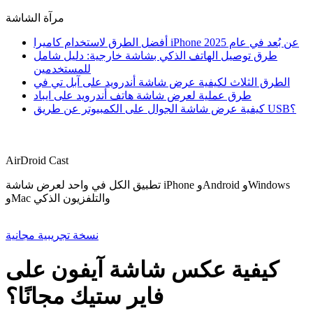
مرآة الشاشة
أفضل الطرق لاستخدام كاميرا iPhone عن بُعد في عام 2025
طرق توصيل الهاتف الذكي بشاشة خارجية: دليل شامل
للمستخدمين
الطرق الثلاث لكيفية عرض شاشة أندرويد على آبل تي في
طرق عملية لعرض شاشة هاتف أندرويد على ايباد
كيفية عرض شاشة الجوال على الكمبيوتر عن طريق USB؟
AirDroid Cast
تطبيق الكل في واحد لعرض شاشة iPhone وAndroid وWindows
وMac والتلفزيون الذكي
نسخة تجريبية مجانية
كيفية عكس شاشة آيفون على
فاير ستيك مجانًا؟