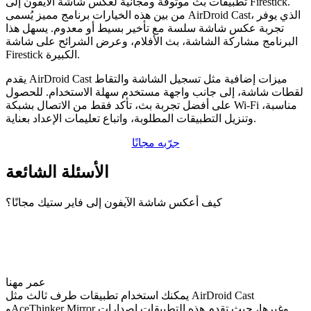
تطبيقات بث موثوقة ومجانية لعكس شاشة الآيفون إلى Firestick.
من بين هذه الخيارات برنامج مميز يُسمى AirDroid Cast، الذي يوفر
تجربة عكس شاشة سلسة مع تأخير بسيط أو معدوم. يسهل هذا
البرنامج مشاركة الشاشة، بث الأفلام، وعرض الشرائح على شاشة
Firestick الكبيرة.
يقدم AirDroid Cast ميزات إضافية مثل تسجيل الشاشة والتقاط
لقطات شاشة، إلى جانب واجهة مستخدم سهلة الاستخدام. للحصول
على أفضل تجربة بث، تأكد فقط من الاتصال بشبكة Wi-Fi مناسبة،
وتنزيل التطبيقات المطلوبة، واتباع تعليمات الإعداد بعناية.
جرّبه مجانًا
الأسئلة الشائعة
كيف أعكس شاشة الآيفون إلى فاير ستيك مجانًا؟
عمر مهنا
يمكنك استخدام تطبيقات طرف ثالث مثل AirDroid Cast
وAceThinker Mirror وغيرها، حيث تقدم هذه التطبيقات إصدارات