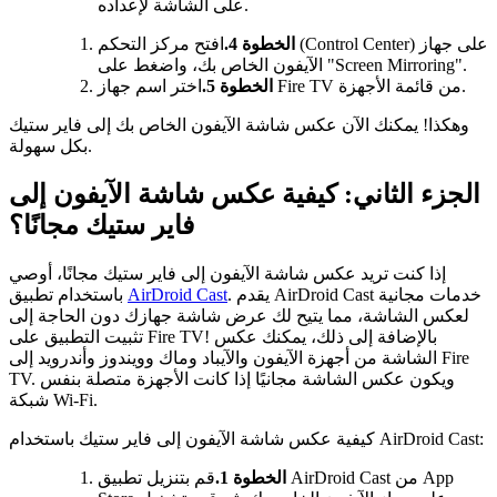
على الشاشة لإعداده.
الخطوة 4.
افتح مركز التحكم (Control Center) على جهاز
الآيفون الخاص بك، واضغط على "Screen Mirroring".
اختر اسم جهاز Fire TV من قائمة الأجهزة.
الخطوة 5.
وهكذا! يمكنك الآن عكس شاشة الآيفون الخاص بك إلى فاير ستيك
بكل سهولة.
الجزء الثاني: كيفية عكس شاشة الآيفون إلى
فاير ستيك مجانًا؟
إذا كنت تريد عكس شاشة الآيفون إلى فاير ستيك مجانًا، أوصي
. يقدم AirDroid Cast خدمات مجانية
AirDroid Cast
باستخدام تطبيق
لعكس الشاشة، مما يتيح لك عرض شاشة جهازك دون الحاجة إلى
تثبيت التطبيق على Fire TV! بالإضافة إلى ذلك، يمكنك عكس
الشاشة من أجهزة الآيفون والآيباد وماك وويندوز وأندرويد إلى Fire
TV. ويكون عكس الشاشة مجانيًا إذا كانت الأجهزة متصلة بنفس
شبكة Wi-Fi.
كيفية عكس شاشة الآيفون إلى فاير ستيك باستخدام AirDroid Cast:
الخطوة 1.
قم بتنزيل تطبيق AirDroid Cast من App