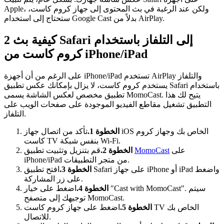
Apple، ولكن عند الرغبة في بث المحتوى إلى جهاز كروم كاست،
ستحتاج إلى استخدام Google Cast بدلاً من AirPlay.
كيفية بث Safari إلى التلفاز باستخدام
2
كروم كاست من iPhone/iPad
على الرغم من أن أجهزة iPhone/iPad تستخدم AirPlay والتلفاز
يستخدم كروم كاست، لا يزال بإمكانك عكس تطبيق Safari باستخدام
تطبيق مخصص لعكس الشاشة يسمى MomoCast. يتيح لك هذا
التطبيق تشغيل مقاطع الفيديو الموجودة على صفحات الويب على
التلفاز.
الخطوة 1.
تأكد من اتصال جهاز iOS الخاص بك وجهاز كروم
كاست TV بنفس شبكة Wi-Fi.
على
MomoCast
قم بتنزيل وتثبيت تطبيق
الخطوة 2.
iPhone/iPad من متجر التطبيقات.
الخطوة 3.
افتح تطبيق Safari على جهاز iPhone أو iPad واضغط
على زر المشاركة.
الخطوة 4.
اضغط على خيار "Cast with MomoCast". سيتم
توجيهك إلى متصفح MomoCast.
الخطوة 5.
اضغط على جهاز كروم كاست TV الخاص بك
للاتصال.