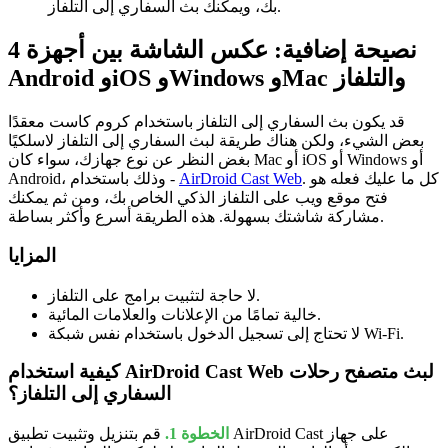
بك، ويمكنك بث السفاري إلى التلفاز.
نصيحة إضافية: عكس الشاشة بين أجهزة
4
Android وiOS وWindows وMac والتلفاز
قد يكون بث السفاري إلى التلفاز باستخدام كروم كاست معقدًا
بعض الشيء، ولكن هناك طريقة لبث السفاري إلى التلفاز لاسلكيًا
بغض النظر عن نوع جهازك، سواء كان Mac أو iOS أو Windows أو
. كل ما عليك فعله هو
AirDroid Cast Web
Android، وذلك باستخدام -
فتح موقع ويب على التلفاز الذكي الخاص بك، ومن ثم يمكنك
مشاركة شاشتك بسهولة. هذه الطريقة أسرع وأكثر بساطة.
المزايا
لا حاجة لتثبيت برامج على التلفاز.
خالية تمامًا من الإعلانات والعلامات المائية.
لا تحتاج إلى تسجيل الدخول باستخدام نفس شبكة Wi-Fi.
كيفية استخدام AirDroid Cast Web لبث متصفح رحلات
السفاري إلى التلفاز؟
الخطوة 1.
قم بتنزيل وتثبيت تطبيق AirDroid Cast على جهاز