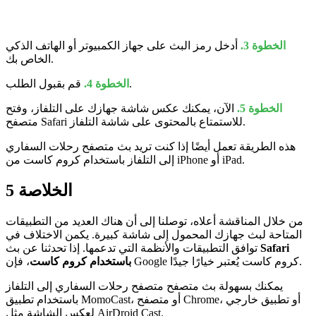
الخطوة 3.
أدخل رمز البث على جهاز الكمبيوتر أو الهاتف الذكي
الخاص بك.
قم بقبول الطلب.
الخطوة 4.
الخطوة 5.
الآن، يمكنك عكس شاشة جهازك على التلفاز، وفتح
متصفح Safari للاستمتاع بالمحتوى على شاشة التلفاز.
هذه الطريقة تعمل أيضًا إذا كنت تريد بث متصفح رحلات السفاري
إلى التلفاز باستخدام كروم كاست من iPhone أو iPad.
الخلاصة
5
من خلال المناقشة أعلاه، توصلنا إلى أن هناك العديد من التطبيقات
المتاحة لبث جهازك المحمول إلى شاشة كبيرة. يكمن الاختلاف في
Safari
توافق التطبيقات والأنظمة التي تدعمها. إذا تحدثنا عن بث
، فإن Google كروم كاست يُعتبر خيارًا جيدًا.
باستخدام كروم كاست
يمكنك بسهولة بث متصفح متصفح رحلات السفاري إلى التلفاز
باستخدام تطبيق MomoCast، أو متصفح Chrome، أو تطبيق خارجي
لعكس الشاشة مثل AirDroid Cast.