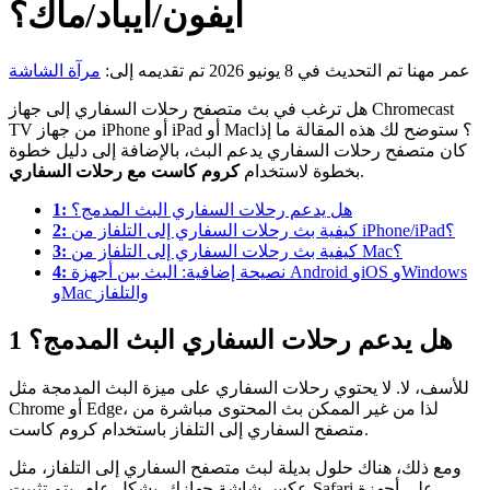
آيفون/آيباد/ماك؟
عمر مهنا
تم التحديث في 8 يونيو 2026
تم تقديمه إلى:
مرآة الشاشة
هل ترغب في بث متصفح رحلات السفاري إلى جهاز Chromecast
TV من جهاز iPhone أو iPad أو Mac؟ ستوضح لك هذه المقالة ما إذا
كان متصفح رحلات السفاري يدعم البث، بالإضافة إلى دليل خطوة
.
بخطوة لاستخدام
كروم كاست مع رحلات السفاري
هل يدعم رحلات السفاري البث المدمج؟
1:
كيفية بث رحلات السفاري إلى التلفاز من iPhone/iPad؟
2:
كيفية بث رحلات السفاري إلى التلفاز من Mac؟
3:
نصيحة إضافية: البث بين أجهزة Android وiOS وWindows
4:
وMac والتلفاز
هل يدعم رحلات السفاري البث المدمج؟
1
للأسف، لا. لا يحتوي رحلات السفاري على ميزة البث المدمجة مثل
Chrome أو Edge، لذا من غير الممكن بث المحتوى مباشرة من
متصفح السفاري إلى التلفاز باستخدام كروم كاست.
ومع ذلك، هناك حلول بديلة لبث متصفح السفاري إلى التلفاز، مثل
عكس شاشة جهازك. بشكل عام، يتم تثبيت Safari على أجهزة