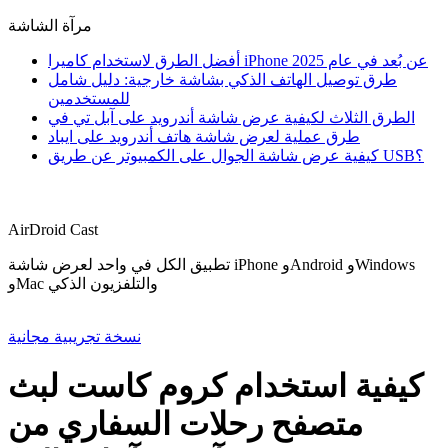
مرآة الشاشة
أفضل الطرق لاستخدام كاميرا iPhone عن بُعد في عام 2025
طرق توصيل الهاتف الذكي بشاشة خارجية: دليل شامل
للمستخدمين
الطرق الثلاث لكيفية عرض شاشة أندرويد على آبل تي في
طرق عملية لعرض شاشة هاتف أندرويد على ايباد
كيفية عرض شاشة الجوال على الكمبيوتر عن طريق USB؟
AirDroid Cast
تطبيق الكل في واحد لعرض شاشة iPhone وAndroid وWindows
وMac والتلفزيون الذكي
نسخة تجريبية مجانية
كيفية استخدام كروم كاست لبث
متصفح رحلات السفاري من