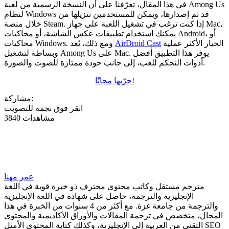
في هذا المقال، تعرّفنا على أن النسخة الرسمية من لعبة Among Us
لنظام Windows قد تم إصدارها، ويمكن للمستخدمين تنزيلها من
خلال منصة Steam. إذا كنت ترغب في تشغيل اللعبة على جهاز Mac،
يمكنك استخدام تطبيقات عكس الشاشة، أو محاكيات Android، أو
الخيار الأكثر عملية
AirDroid Cast
محاكيات Windows. ومع ذلك، يُعد
وبساطة لتشغيل Among Us على Mac. يوفر هذا التطبيق أفضل
أدوات التحكم للعب، إلى جانب جودة ممتازة للصوت والصورة.
جرّبها مجانًا!
مشاركة:
انقر فوق نجمة للتصويت
3840 مشاهدات
عمر مهنا
مترجم مستقل وكاتب محتوى محترف ذو خبرة قوية في اللغة
الإنجليزية والترجمة، حاصل على شهادة في اللغة الإنجليزية
والترجمة من جامعة غزة. مع أكثر من 4 سنوات من الخبرة في هذا
المجال، متخصص في ترجمة المقالات والأوراق الأكاديمية والمحتوى
التقني من العربية إلى الإنجليزية، وكذلك كتابة المحتوى الأمثل SEO