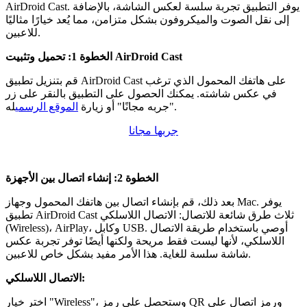
AirDroid Cast. يوفر التطبيق تجربة سلسة لعكس الشاشة، بالإضافة
إلى نقل الصوت والميكروفون بشكل متزامن، مما يُعد خيارًا مثاليًا
للاعبين.
الخطوة 1: تحميل وتثبيت AirDroid Cast
قم بتنزيل تطبيق AirDroid Cast على هاتفك المحمول الذي ترغب
في عكس شاشته. يمكنك الحصول على التطبيق بالنقر على زر
له.
"جربه مجانًا" أو زيارة
الموقع الرسمي
جربها مجانا
الخطوة 2: إنشاء اتصال بين الأجهزة
بعد ذلك، قم بإنشاء اتصال بين هاتفك المحمول وجهاز Mac. يوفر
تطبيق AirDroid Cast ثلاث طرق شائعة للاتصال: الاتصال اللاسلكي
(Wireless)، AirPlay، وكابل USB. أوصي باستخدام طريقة الاتصال
اللاسلكي، لأنها ليست فقط مريحة ولكنها أيضًا توفر تجربة عكس
شاشة سلسة للغاية. هذا الأمر مفيد بشكل خاص للاعبين.
الاتصال اللاسلكي:
اختر خيار "Wireless"، وستحصل على رمز QR ورمز اتصال على