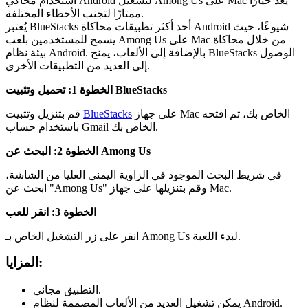
استخدام محاكي Android لتشغيل Among Us على Mac يُعد خيارًا
ممتازًا لتجنب الأخطاء المختلفة.
يُعتبر BlueStacks أحد أكثر تطبيقات محاكاة Android شيوعًا، حيث
يسمح للمستخدمين بلعب Among Us على Mac من خلال محاكاة
بيئة نظام Android. بالإضافة إلى الألعاب، يمنح BlueStacks الوصول
إلى العديد من التطبيقات الأخرى.
الخطوة 1: تحميل وتثبيت BlueStacks
على جهاز Mac الخاص بك، ثم افتحه
BlueStacks
قم بتنزيل وتثبيت
باستخدام حساب Gmail الخاص بك.
الخطوة 2: البحث عن Among Us
في شريط البحث الموجود في الزاوية اليمنى العليا من الشاشة،
ابحث عن "Among Us" وقم بتنزيلها على جهاز Mac.
الخطوة 3: انقر للعب
انقر على زر التشغيل الخاص بـ Among Us لبدء اللعبة.
المزايا:
التطبيق مجاني.
يمكن تشغيل العديد من الألعاب المصممة لنظام Android.