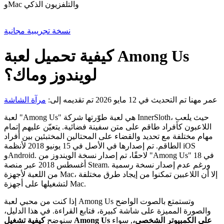
وMac والتلفزيون الذكي
نسخة تجريبية مجانية
كيفية تحميل لعبة Among Us
لويندوز وماك؟
عمر مهنا
تم التحديث في 12 مايو 2026
تم تقديمه إلى:
مرآة الشاشة
لعبة "Among Us" هي لعبة طوّرتها شركة InnerSloth، حيث يلعب
اللاعبون كأفراد طاقم على متن سفينة فضائية. يتعيّن عليهم إتمام
مهام مختلفة مع تحديد والقضاء على المحتالين المختبئين بين أفراد
الطاقم. تم إصدارها في الأصل في 15 يونيو 2018 لأنظمة iOS
وAndroid. لاحقًا، تم إصدار نسخة الويندوز من "Among Us" في 18
أغسطس 2018 عبر منصة Steam. ورغم عدم إصدار نسخة رسمية
من اللعبة لأجهزة Mac، إلا أن اللاعبين تمكنوا من إيجاد طرق مختلفة
لتشغيلها على أجهزة Mac.
إذا كنت من محبي لعبة Among Us وتستمتع بالصوت الواضح
والصورة المميزة على شاشة كبيرة، فتابع القراءة. في هذا الدليل،
كيفية تشغيل Among Us على الكمبيوتر الشخصي،
, سواء
سنوضح