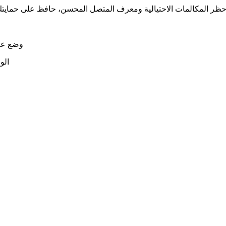
● وضع ع
● ا