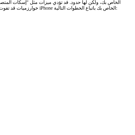
خوارزميات قد تفوت بعض المكالمات غير المرغوب فيها، خاصة من تغيير الأرقام. علاوة على ذلك، يمكنك استخدام ميزة حظر المكالمات وتحديد هويتها على جهاز iPhone الخاص بك باتباع الخطوات التالية: