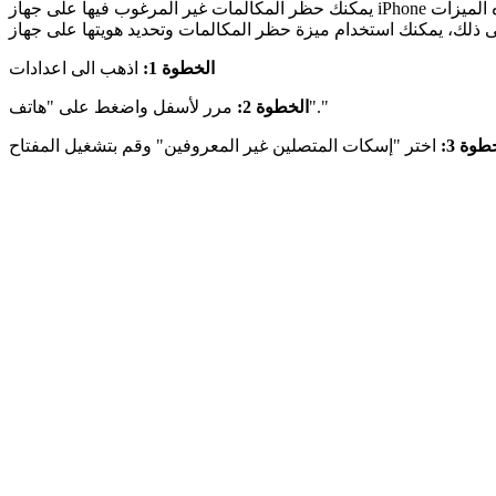
يمكنك حظر المكالمات غير المرغوب فيها على جهاز iPhone الخاص بك، ولكن لها حدود. قد تؤدي ميزات مثل "إسكات المتصلين غير المعروفين" أيضًا إلى إسكات المكالمات الأساسية. تستخدم هذه الميزات
الخطوة 1:
اذهب الى اعدادات
مرر لأسفل واضغط على "هاتف"."
الخطوة 2:
طوة 3: