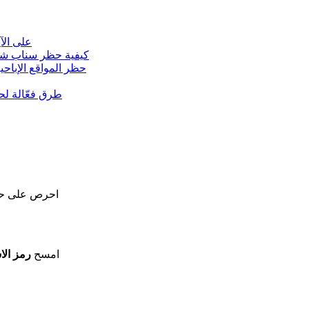
حظر Roblox على الآ
كيفية حظر سناب شات
حظر المواقع الإباح
طرق فعّالة لحظ
احرص على حما
امسح
رمز الا