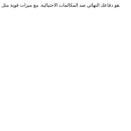
T-Mobile Scam Shield هو دفاعك النهائي ضد المكالمات الاحتيالية. مع ميزات قوية مثل حظر المكالمات الاحتيالية ومعرف المتصل المحسن، حافظ على حمايتك واستمتع بتجربة اتصال أكثر أمانًا على جهازك.