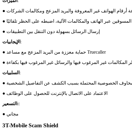
:
الميزات
عة أرقام الهواتف غير المعروفة والبريد المزعج ومكالمات الشركات
 المسوقين عبر الهاتف والمكالمات الآلية، اضبطه على الحظر تلقائيًا
● إرسال الرسائل بسهولة دون التنقل بين التطبيقات
:
الإيجابيات
● حماية معززة من البريد المزعج مع مساعد Truecaller
ظر المكالمات غير المرغوب فيها والرسائل غير المرغوب فيها بكفاءة
:
السلبيات
 مخاوف الخصوصية المحتملة بسبب الكشف عن التفاصيل الشخصية
● الاعتماد على الاتصال بالإنترنت للحصول على الوظائف
:
التسعير:
● مجاني
3
T-Mobile Scam Shield