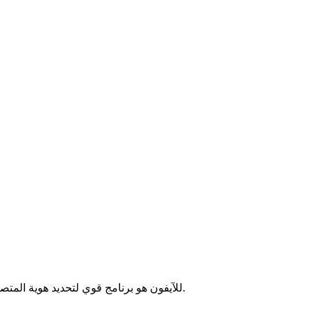
للآيفون هو برنامج قوي لتحديد هوية المتصل وتصفية البريد المزعج. تسمح قاعدة بياناتها الواسعة بتحديد المتصلين غير المألوفين وتجنب المكالمات غير المرغوب فيها بسرعة.