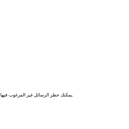
، يمكنك حظر الرسائل غير المرغوب فيها والمكالمات الآلية بنجاح. وهي تستخدم أحدث التقنيات للقضاء على المكالمات المزعجة، مما يضمن تجربة هاتفية سلسة.