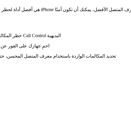
● حظر المكالمات والرسائل النصية غير المرغوب فيها دون عناء باستخدام ميزات Call Control البديهية
● احمِ جهازك على الفور عن
● تحديد المكالمات الواردة باستخدام معرف المتصل المحسن، حت