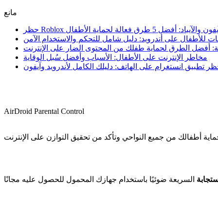
مانع
يفون والآيباد: أفضل 5 طرق فعالة لحماية الأطفال
 للأطفال على أندرويد: دليل شامل للتحكم والاستخدام الآمن
ية: أفضل الطرق لحماية طفلك من المحتوى الضار على الإنترنت
مخاطر الإنترنت على الأطفال: الأسباب وأفضل سُبل الوقاية
ر تطبيق انستغرام على الهاتف: دليلك الكامل لأندرويد وآيفون
AirDroid Parental Control
ية أطفالك من جميع النواحي وتأكد من تحقيق التوازن على الإنترنت
ستجابة
السريعة ضوئيًا باستخدام جهازك المحمول للحصول عليه مجانًا