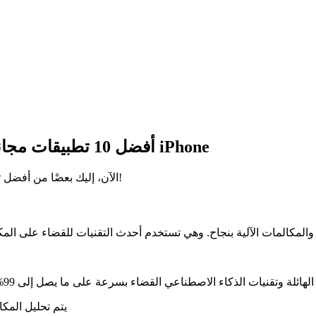
أفضل 10 تطبيقات مجانية لحظر المكالمات غير المرغوب فيها لأجهزة iPhone
الآن، إليك بعضًا من أفضل تطبيقات حظر المكالمات غير المرغوب فيها. دعونا نستكشف التطبيق!
● تتيح لك قاعدة بيانات Robokiller الهائلة وتقنيات الذكاء الاصطناعي القضاء بسرعة على ما يصل إلى 99% من المكالمات غير المرغوب فيها
● يتم تحليل الم