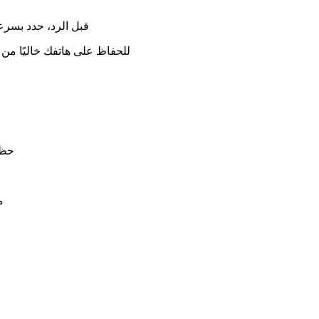
● قبل الرد، حدد بسر
● للحفاظ على هاتفك خاليًا من
● ح
●