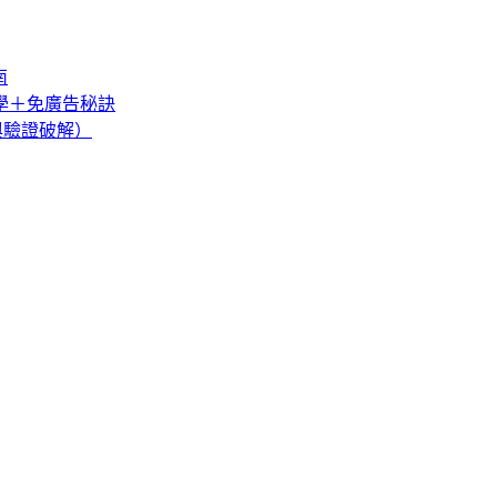
南
教學＋免廣告秘訣
巧與驗證破解）