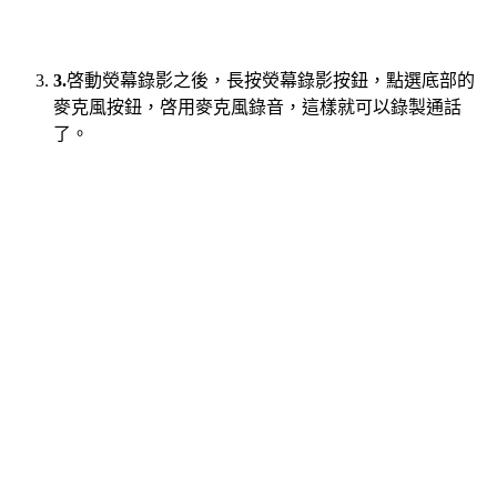
3.
啓動熒幕錄影之後，長按熒幕錄影按鈕，點選底部的
麥克風按鈕，啓用麥克風錄音，這樣就可以錄製通話
了。