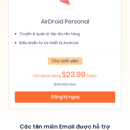
AirDroid Personal
Truyền & quản lý tệp đa nền tảng
Điều khiển từ xa thiết bị Android
Cho sinh viên
$23.99
Chỉ dành riêng
/năm
$29.99/năm
Đăng ký ngay
Các tên miền Email được hỗ trợ