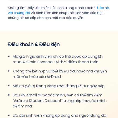
@stud.fh-rosenheim.de
Không tìm thấy tên miền của bạn trong danh sách?
Liên hệ
@student.tricityprep.org
với chúng tôi
và đính kèm ảnh chụp thẻ sinh viên của bạn,
chúng tôi sẽ cấp cho bạn một mã độc quyền.
@student.rug.nl
@student.eur.nl
@studentmail.ul.ie
Điều khoản & Điều kiện
@mcqstudent.org
Mã giảm giá sinh viên chỉ có thể được áp dụng khi
@st.amu.cz
mua AirDroid Personal tại thời điểm thanh toán.
Không thể kết hợp với bất kỳ ưu đãi hoặc mã khuyến
@pusd.us
mãi nào khác của AirDroid.
@mcquaid.org
Mã có giá trị trong vòng một tháng kể từ ngày cấp.
@gcs.k12.nc.us
Sau khi email được xác minh, bạn có thể tìm kiếm
@stud.aho.no
"AirDroid Student Discount" trong hộp thư của mình
để tìm mã.
@edmondschools.net
Ưu đãi sinh viên không áp dụng cho người dùng đã