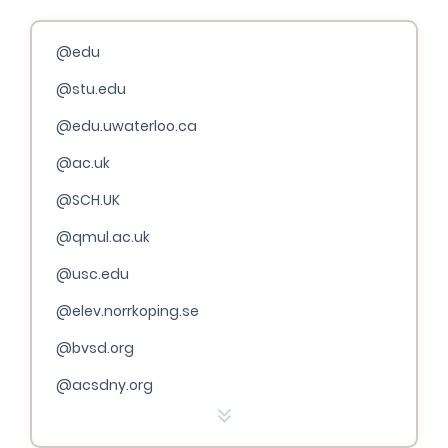
@edu
@stu.edu
@edu.uwaterloo.ca
@ac.uk
@SCH.UK
@qmul.ac.uk
@usc.edu
@elev.norrkoping.se
@bvsd.org
@acsdny.org
@bedford.k12.ma.us