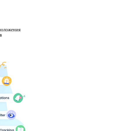
положения
в