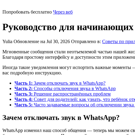
Попробовать бесплатно
Через веб
Руководство для начинающих 
Yulia
Обновление на Jul 30, 2026
Отправлено в:
Советы по при
Мгновенные сообщения стали неотъемлемой частью нашей жизни
Благодаря простому интерфейсу и доступности этим приложени
Иногда такие уведомления могут испортить важные моменты — 
вас подробную инструкцию.
Часть 1:
Зачем отключать звук в WhatsApp?
Часть 2:
Способы отключения звука в WhatsApp
Часть 3:
Решение распространённых проблем
Часть 4:
Совет для родителей: как узнать, что ребёнок 
Часть 5:
Часто задаваемые вопросы об отключении звука
Зачем отключать звук в WhatsApp?
WhatsApp изменил наш способ общения — теперь мы можем свя