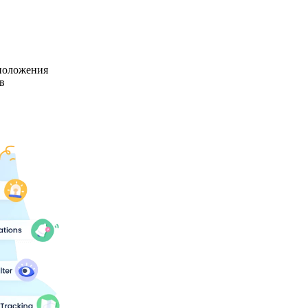
положения
в