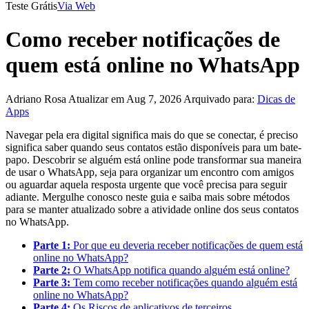
Teste Grátis
Via Web
Como receber notificações de
quem está online no WhatsApp
Adriano Rosa
Atualizar em Aug 7, 2026
Arquivado para:
Dicas de
Apps
Navegar pela era digital significa mais do que se conectar, é preciso
significa saber quando seus contatos estão disponíveis para um bate-
papo. Descobrir se alguém está online pode transformar sua maneira
de usar o WhatsApp, seja para organizar um encontro com amigos
ou aguardar aquela resposta urgente que você precisa para seguir
adiante. Mergulhe conosco neste guia e saiba mais sobre métodos
para se manter atualizado sobre a atividade online dos seus contatos
no WhatsApp.
Parte 1:
Por que eu deveria receber notificações de quem está
online no WhatsApp?
Parte 2:
O WhatsApp notifica quando alguém está online?
Parte 3:
Tem como receber notificações quando alguém está
online no WhatsApp?
Parte 4:
Os Riscos de aplicativos de terceiros