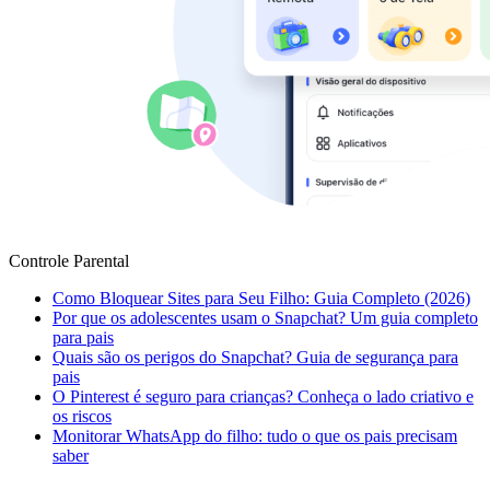
Controle Parental
Como Bloquear Sites para Seu Filho: Guia Completo (2026)
Por que os adolescentes usam o Snapchat? Um guia completo
para pais
Quais são os perigos do Snapchat? Guia de segurança para
pais
O Pinterest é seguro para crianças? Conheça o lado criativo e
os riscos
Monitorar WhatsApp do filho: tudo o que os pais precisam
saber