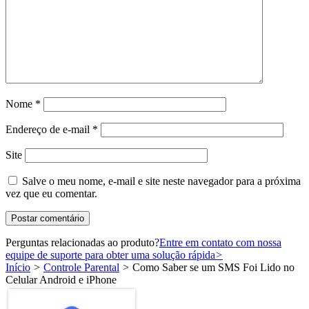
Nome
*
Endereço de e-mail
*
Site
Salve o meu nome, e-mail e site neste navegador para a próxima
vez que eu comentar.
Perguntas relacionadas ao produto?
Entre em contato com nossa
equipe de suporte para obter uma solução rápida
>
Início
>
Controle Parental
>
Como Saber se um SMS Foi Lido no
Celular Android e iPhone