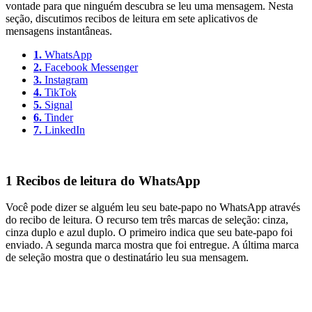
vontade para que ninguém descubra se leu uma mensagem. Nesta
seção, discutimos recibos de leitura em sete aplicativos de
mensagens instantâneas.
1.
WhatsApp
2.
Facebook Messenger
3.
Instagram
4.
TikTok
5.
Signal
6.
Tinder
7.
LinkedIn
1
Recibos de leitura do WhatsApp
Você pode dizer se alguém leu seu bate-papo no WhatsApp através
do recibo de leitura. O recurso tem três marcas de seleção: cinza,
cinza duplo e azul duplo. O primeiro indica que seu bate-papo foi
enviado. A segunda marca mostra que foi entregue. A última marca
de seleção mostra que o destinatário leu sua mensagem.