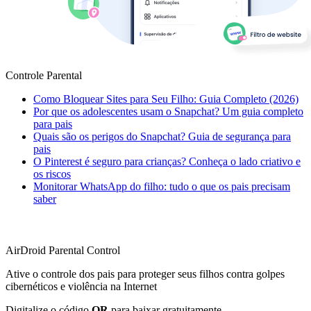
Controle Parental
Como Bloquear Sites para Seu Filho: Guia Completo (2026)
Por que os adolescentes usam o Snapchat? Um guia completo
para pais
Quais são os perigos do Snapchat? Guia de segurança para
pais
O Pinterest é seguro para crianças? Conheça o lado criativo e
os riscos
Monitorar WhatsApp do filho: tudo o que os pais precisam
saber
AirDroid Parental Control
Ative o controle dos pais para proteger seus filhos contra golpes
cibernéticos e violência na Internet
Digitalize o código
QR
para baixar gratuitamente