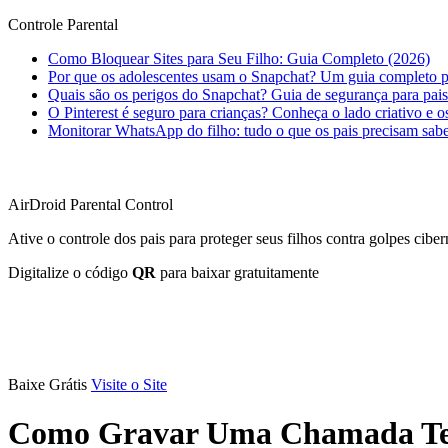
Controle Parental
Como Bloquear Sites para Seu Filho: Guia Completo (2026)
Por que os adolescentes usam o Snapchat? Um guia completo p
Quais são os perigos do Snapchat? Guia de segurança para pais
O Pinterest é seguro para crianças? Conheça o lado criativo e os
Monitorar WhatsApp do filho: tudo o que os pais precisam sab
AirDroid Parental Control
Ative o controle dos pais para proteger seus filhos contra golpes ciber
Digitalize o código
QR
para baixar gratuitamente
Baixe Grátis
Visite o Site
Como Gravar Uma Chamada Tele