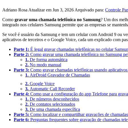
Adriano Rosa
Atualizar em Jun 3, 2026
Arquivado para:
Controle Par
Como
gravar uma chamada telefônica no Samsung
? Um dos melho
integrado nos celulares Samsung permite que as empresas se mantenham
Se você é usuário da Samsung e tem um celular com Android 9 ou ver
aplicativos de terceiros e o Google Voice, cada um explicado com pas
Parte 1:
É legal gravar chamadas telefônicas no celular Samsu
Parte 2:
Como gravar uma chamada telefônica no Samsung pelo
1.
De forma automática
2.
No modo manual
Parte 3:
Como gravar chamadas telefônicas usando aplicativo
1.
AirDroid Gravador de Chamadas
2.
Google Voice
3.
Automatic Call Recorder
Parte 4:
Como usar a configuração do app Telefone para gravar
1.
De números desconhecidos
2.
De contatos selecionados
3.
De uma chamada específica
Parte 5:
Como localizar e compartilhar gravações de chamada
Parte 6:
Perguntas frequentes sobre gravação de chamadas tele