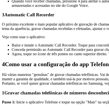
Quando você receber chamadas, pressione 4 para alertar o auto
armazenadas e acessadas no site do Google Voice.
3
Automatic Call Recorder
O próximo excelente e mais popular aplicativo de gravação de chamad
tema da aparência, gravar chamadas recebidas e efetuadas, ajustar o
Veja como usar o aplicativo:
Baixe e instale o Automatic Call Recorder. Toque para concor
Conceda permissão ao Automatic Call Recorder para gravar cham
Agora, toque no ícone de três pontos no canto superior direit
4
Como usar a configuração do app Telefon
Há várias maneiras "genuínas" de gravar chamadas telefônicas. Vai d
manter a garantia de qualidade, e também usá-la por motivos pessoai
Portanto, se você quiser gravar chamadas telefônicas no Samsung, vej
1
Gravar chamadas telefônicas de números desconhec
Passo 1:
Inicie o aplicativo Telefone e toque na opção "Mais" na seção