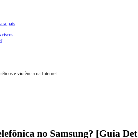
ara pais
 riscos
er
néticos e violência na Internet
fônica no Samsung? [Guia Det