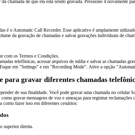
r da chamada de que ela está sendo gravada. Pressione 4 novamente pa
as é o Automatic Call Recorder. Esse aplicativo é amplamente utiliza
 volume da gravação de chamadas e salvar gravações individuais de ch
dar com os Termos e Condições.
adas telefônicas, acessar arquivos de mídia e salvar as chamadas gra
o. Toque em "Settings" e em "Recording Mode". Ative a opção "Automati
e para gravar diferentes chamadas telefôni
epender de sua finalidade. Você pode gravar uma chamada no celular Sa
s, como gravar mensagens de voz e ameaças para registrar reclamações 
a como fazer isso em diferentes cenários:
idos
 superior direita.