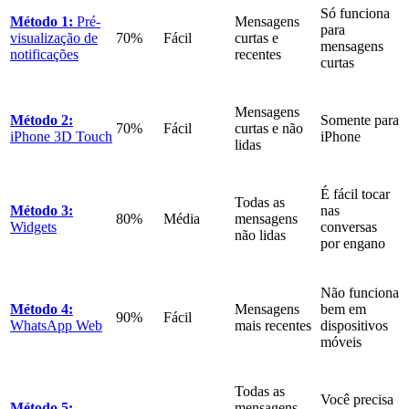
Só funciona
Método 1:
Pré-
Mensagens
para
visualização de
70%
Fácil
curtas e
mensagens
notificações
recentes
curtas
Mensagens
Método 2:
Somente para
70%
Fácil
curtas e não
iPhone 3D Touch
iPhone
lidas
É fácil tocar
Todas as
Método 3:
nas
80%
Média
mensagens
Widgets
conversas
não lidas
por engano
Não funciona
Método 4:
Mensagens
bem em
90%
Fácil
WhatsApp Web
mais recentes
dispositivos
móveis
Todas as
Você precisa
Método 5:
mensagens