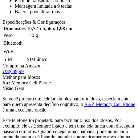
Fácil de transportar no bolso
Mensagem limitada a 9 teclas
Bateria pode durar dias
Especificações & Configurações
Dimensões
10,72 x 5,56 x 1,98 cm
Peso
140 g
Bluetooth
Wi-Fi
SIM
SIM único
Compre na Amazon
US$ 49,99
Melhor para Idosos
Raz Memory Cell Phone
Visão Geral
Se você procura um celular simples para um idoso, especialmente
para quem apresenta declínio cognitivo, o
RAZ Memory Cell Phone
é uma excelente opção.
Este telefone foi projetado para facilitar o uso dos idosos. Por
exemplo, ele está sempre ligado e tem uma tela única com discagem
baseada em fotos. Quando chega uma chamada, pode anunciar o
nome de quem está ligando, atender automaticamente após alguns