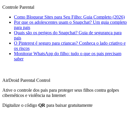
Controle Parental
Como Bloquear Sites para Seu Filho: Guia Completo (2026)
Por que os adolescentes usam o Snapchat? Um guia completo
para pais
Quais são os perigos do Snapchat? Guia de segurança para
pais
O Pinterest é seguro para crianças? Conheça o lado criativo e
os riscos
Monitorar WhatsApp do filho: tudo o que os pais precisam
saber
AirDroid Parental Control
Ative o controle dos pais para proteger seus filhos contra golpes
cibernéticos e violência na Internet
Digitalize o código
QR
para baixar gratuitamente