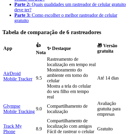
Parte 2:
Quais qualidades um rastreador de celular gratuito
deve ter?
Parte 3:
Como escolher o melhor rastreador de celular
gratuito
Tabela de comparação de 6 rastreadores
👍
🎁 Versão
App
✨ Destaque
gratuita
Nota
Rastreamento de
localização em tempo real
Monitoramento do
AirDroid
ambiente em torno do
9.5
Até 14 dias
Mobile Tracker
celular
Mostra a tela do celular
do seu filho em tempo
real
Avaliação
Glympse
Compartilhamento de
9.0
gratuita para
Mobile Tracking
localização
empresas
Compartilhamento de
Track My
localização com amigos
8.9
Gratuito
Phone
Fácil de rastrear o celular