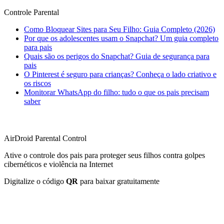
Controle Parental
Como Bloquear Sites para Seu Filho: Guia Completo (2026)
Por que os adolescentes usam o Snapchat? Um guia completo
para pais
Quais são os perigos do Snapchat? Guia de segurança para
pais
O Pinterest é seguro para crianças? Conheça o lado criativo e
os riscos
Monitorar WhatsApp do filho: tudo o que os pais precisam
saber
AirDroid Parental Control
Ative o controle dos pais para proteger seus filhos contra golpes
cibernéticos e violência na Internet
Digitalize o código
QR
para baixar gratuitamente