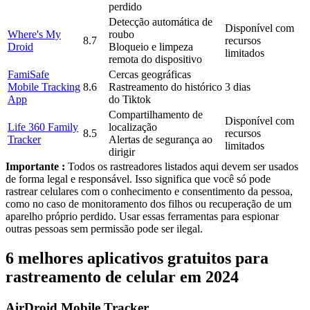
perdido
Detecção automática de
Disponível com
Where's My
roubo
8.7
recursos
Droid
Bloqueio e limpeza
limitados
remota do dispositivo
FamiSafe
Cercas geográficas
Mobile Tracking
8.6
Rastreamento do histórico
3 dias
App
do Tiktok
Compartilhamento de
Disponível com
Life 360 Family
localização
8.5
recursos
Tracker
Alertas de segurança ao
limitados
dirigir
Importante :
Todos os rastreadores listados aqui devem ser usados
de forma legal e responsável. Isso significa que você só pode
rastrear celulares com o conhecimento e consentimento da pessoa,
como no caso de monitoramento dos filhos ou recuperação de um
aparelho próprio perdido. Usar essas ferramentas para espionar
outras pessoas sem permissão pode ser ilegal.
6 melhores aplicativos gratuitos para
rastreamento de celular em 2024
AirDroid Mobile Tracker