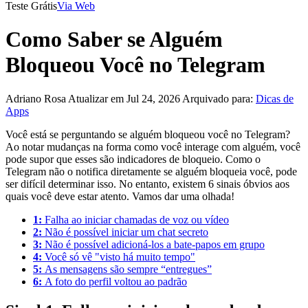
Teste Grátis
Via Web
Como Saber se Alguém
Bloqueou Você no Telegram
Adriano Rosa
Atualizar em Jul 24, 2026
Arquivado para:
Dicas de
Apps
Você está se perguntando se alguém bloqueou você no Telegram?
Ao notar mudanças na forma como você interage com alguém, você
pode supor que esses são indicadores de bloqueio. Como o
Telegram não o notifica diretamente se alguém bloqueia você, pode
ser difícil determinar isso. No entanto, existem 6 sinais óbvios aos
quais você deve estar atento. Vamos dar uma olhada!
1:
Falha ao iniciar chamadas de voz ou vídeo
2:
Não é possível iniciar um chat secreto
3:
Não é possível adicioná-los a bate-papos em grupo
4:
Você só vê "visto há muito tempo"
5:
As mensagens são sempre “entregues”
6:
A foto do perfil voltou ao padrão