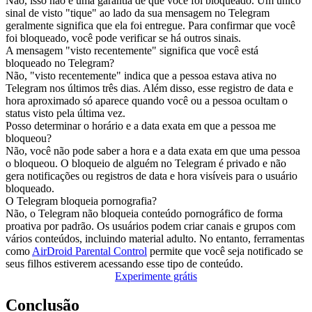
Não, isso não é uma garantia de que você foi bloqueado. Um único
sinal de visto "tique" ao lado da sua mensagem no Telegram
geralmente significa que ela foi entregue. Para confirmar que você
foi bloqueado, você pode verificar se há outros sinais.
A mensagem "visto recentemente" significa que você está
bloqueado no Telegram?
Não, "visto recentemente" indica que a pessoa estava ativa no
Telegram nos últimos três dias. Além disso, esse registro de data e
hora aproximado só aparece quando você ou a pessoa ocultam o
status visto pela última vez.
Posso determinar o horário e a data exata em que a pessoa me
bloqueou?
Não, você não pode saber a hora e a data exata em que uma pessoa
o bloqueou. O bloqueio de alguém no Telegram é privado e não
gera notificações ou registros de data e hora visíveis para o usuário
bloqueado.
O Telegram bloqueia pornografia?
Não, o Telegram não bloqueia conteúdo pornográfico de forma
proativa por padrão. Os usuários podem criar canais e grupos com
vários conteúdos, incluindo material adulto. No entanto, ferramentas
como
AirDroid Parental Control
permite que você seja notificado se
seus filhos estiverem acessando esse tipo de conteúdo.
Experimente grátis
Conclusão